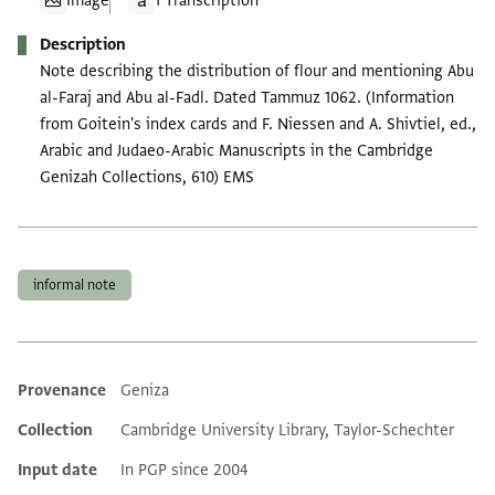
Image
1 Transcription
Description
Note describing the distribution of flour and mentioning Abu
al-Faraj and Abu al-Fadl. Dated Tammuz 1062. (Information
from Goitein's index cards and F. Niessen and A. Shivtiel, ed.,
Arabic and Judaeo-Arabic Manuscripts in the Cambridge
Genizah Collections, 610) EMS
Tags
informal note
Provenance
Geniza
Additional metadata
Collection
Cambridge University Library, Taylor-Schechter
Input date
In PGP since 2004