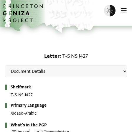
Skip to main content
home
Enable dark m
O
Letter: T-S NS J427
Letter
T-S NS J427
Metadata
Shelfmark
T-S NS J427
Primary Language
Judaeo-Arabic
What's in the PGP