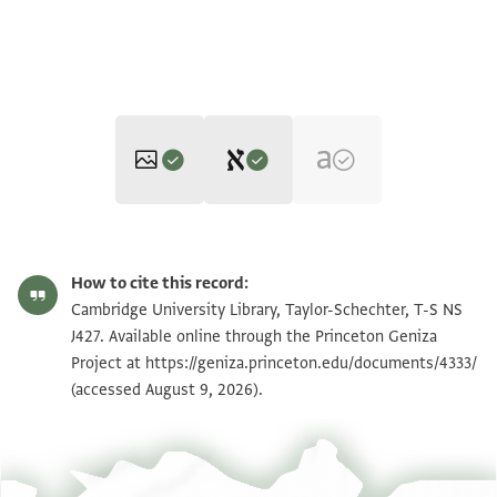
Editor: Goitein, S. D.
T-S NS J427 1r
Zoom and Rotate
S. D. Goitein's unpublished edition (1950–85).
How to cite this record:
T-S NS J427 1v
Zoom and Rotate
Cambridge University Library, Taylor-Schechter, T-S NS
J427. Available online through the Princeton Geniza
T-S NS J427 recto
Project at
https://geniza.princeton.edu/documents/4333/
אלמגרב[י תל]יס אלכבאז [. . .] אלא [. . . . . . . . . . . . . . .
(accessed August 9, 2026).
.
Image Permissions Statement
מכארם בן אלאמשאטי בטה אלצבי רבע בטה אלכ[ב]אז
חמלה
אבו אלפרג נצף בטה סאבק תלת ארבאע בטה אבו