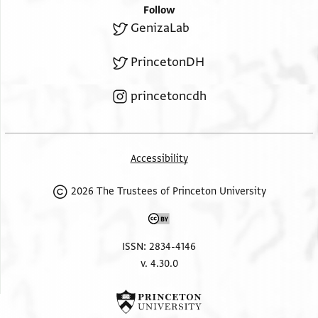
ורבע אבו עמר .בע בטה תמן נצף ורבע בטה אלמגרבי
Follow
תליס עבד אל
GenizaLab
קוי תליס הבה בטה בן אלאמשאטי אלבטה מ.אני בטה
PrincetonDH
princetoncdh
Accessibility
2026 The Trustees of Princeton University
ISSN: 2834-4146
v. 4.30.0