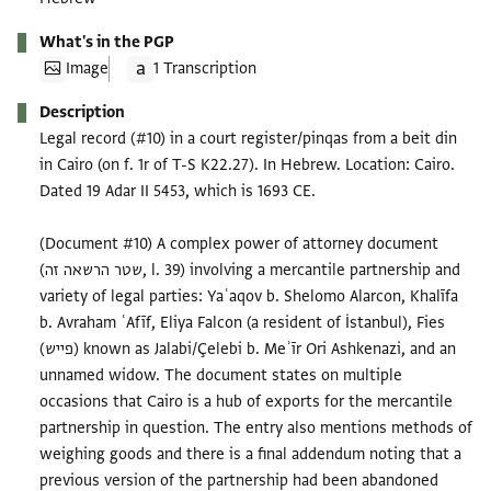
What's in the PGP
Image
1 Transcription
Description
Legal record (#10) in a court register/pinqas from a beit din
in Cairo (on f. 1r of T-S K22.27). In Hebrew. Location: Cairo.
Dated 19 Adar II 5453, which is 1693 CE.
(Document #10) A complex power of attorney document
(שטר הרשאה זה, l. 39) involving a mercantile partnership and
variety of legal parties: Yaʿaqov b. Shelomo Alarcon, Khalīfa
b. Avraham ʿAfīf, Eliya Falcon (a resident of İstanbul), Fies
(פייש) known as Jalabi/Çelebi b. Meʾīr Ori Ashkenazi, and an
unnamed widow. The document states on multiple
occasions that Cairo is a hub of exports for the mercantile
partnership in question. The entry also mentions methods of
weighing goods and there is a final addendum noting that a
previous version of the partnership had been abandoned