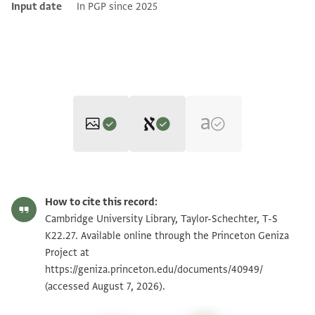
Input date
In PGP since 2025
Editor: Dudley, Matthew
T-S K22.27 1r
Zoom and Rotate
Matthew Dudley's digital edition (2025).
How to cite this record:
Right side of bifolium 1r (Documents 8-10):
T-S K22.27 1v
Zoom and Rotate
Cambridge University Library, Taylor-Schechter, T-S
והיו שמות פרטי המאה מתאקיל זהב של הג'וייאש שנתן
K22.27. Available online through the Princeton Geniza
T-S K22.27 2r
Zoom and Rotate
החתן לכלה
Project at
https://geniza.princeton.edu/documents/40949/
זוג חלק מזנק זוג דגארי זוג כואתם [...]ן
T-S K22.27 2v
Zoom and Rotate
(accessed August 7, 2026).
כלאכיל כסף
T-S K22.27 3r
Zoom and Rotate
זהב זהב רובי.וש(?) זהב ב