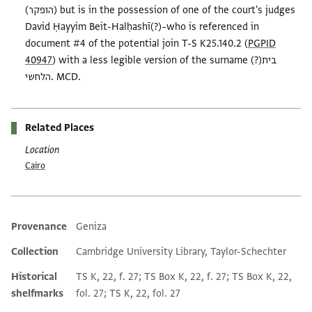
(הופקר) but is in the possession of one of the court's judges
David Ḥayyim Beit-Halḥashī(?)–who is referenced in
document #4 of the potential join T-S K25.140.2 (
PGPID
) with a less legible version of the surname (?)בית
40947
הלחשי. MCD.
Related Places
Location
Cairo
Provenance
Geniza
Additional metadata
Collection
Cambridge University Library, Taylor-Schechter
Historical
TS K, 22, f. 27; TS Box K, 22, f. 27; TS Box K, 22,
shelfmarks
fol. 27; TS K, 22, fol. 27