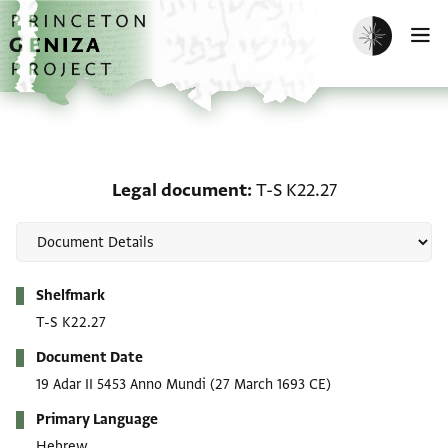
Skip to main content
home
Enable dark m
O
Legal document: T-S K2
Legal document
T-S K22.27
Metadata
Shelfmark
T-S K22.27
Document Date
19 Adar II 5453 Anno Mundi
(27 March 1693 CE)
Primary Language
Hebrew