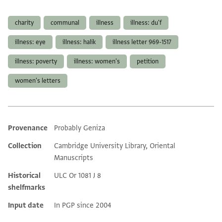
Tags
charity
communal
illness
illness: du'f
illness: eye
illness: halik
illness letter 969-1517
illness: poverty
illness: women's
petition
women's letters
Provenance
Probably Geniza
Additional metadata
Collection
Cambridge University Library, Oriental
Manuscripts
Historical
ULC Or 1081 J 8
shelfmarks
Input date
In PGP since 2004