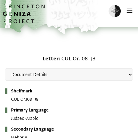
Skip to main content
home
Enable dark m
O
Letter: CUL Or.1081 J8
Letter
CUL Or.1081 J8
Metadata
Shelfmark
CUL Or.1081 J8
Primary Language
Judaeo-Arabic
Secondary Language
Hebrew