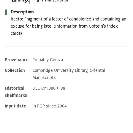
Image
1 Transcription
Description
Recto: Fragment of a letter of condolence and containing an
excuse for being late. (Information from Goitein's index
cards)
Provenance
Probably Geniza
Additional metadata
Collection
Cambridge University Library, Oriental
Manuscripts
Historical
ULC Or 1080 J 188
shelfmarks
Input date
In PGP since 2004