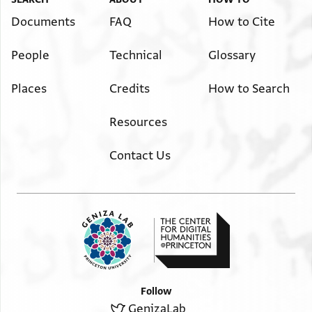
א]שתהית אכתב כתאב עזא אללה תעאלי יגעלה
בא//מ[.//.
Documents
FAQ
How to Cite
] יוקפהא עלי מכ/ר/וה וינחמהו וידבר על לבו דב
People
Technical
Glossary
] נחמו נח ע יא אלה ותעלם חצרתה אן אלאטפאל מא
] .[. . . . . .]ל[. . . .]. . . אלצגאר ויגב עלי מן נאלתה
Places
Credits
How to Search
Resources
Contact Us
Follow
GenizaLab