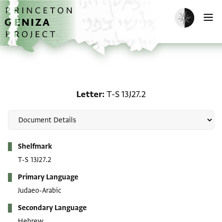
Skip to main content
home
Enable dark m
O
Letter: T-S 13J27.2
Letter
T-S 13J27.2
Metadata
Shelfmark
T-S 13J27.2
Primary Language
Judaeo-Arabic
Secondary Language
Hebrew