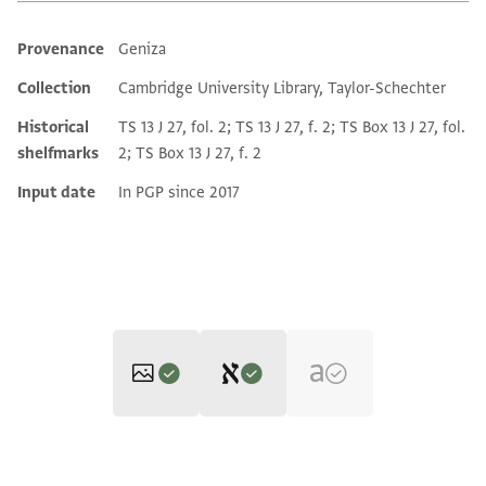
Provenance
Geniza
Additional metadata
Collection
Cambridge University Library, Taylor-Schechter
Historical
TS 13 J 27, fol. 2; TS 13 J 27, f. 2; TS Box 13 J 27, fol.
shelfmarks
2; TS Box 13 J 27, f. 2
Input date
In PGP since 2017
Editor: Goitein, S. D.
T-S 13J27.2 1r
Zoom and Rotate