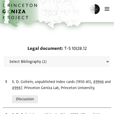
Skip to main content
home
Enable dark m
O
Scholarship on Legal do
Legal document
T-S 10J28.12
Bibliographic citation
S. D. Goitein, unpublished index cards (1950–85),
#9946
and
#9947
. Princeton Geniza Lab, Princeton University.
Relation to document
Discussion