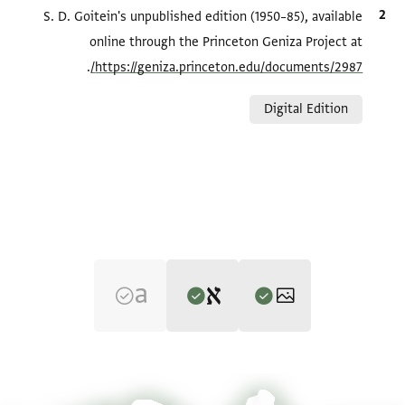
الاقتباس المرجعي
S. D. Goitein's unpublished edition (1950–85), available
online through the Princeton Geniza Project at
.
https://geniza.princeton.edu/documents/2987/
Relation to document
Digital Edition
Editor: Goitein, S. D.
T-S 10J28.12 1r
تكبير و تدوير
S. D. Goitein's unpublished edition (1950–85).