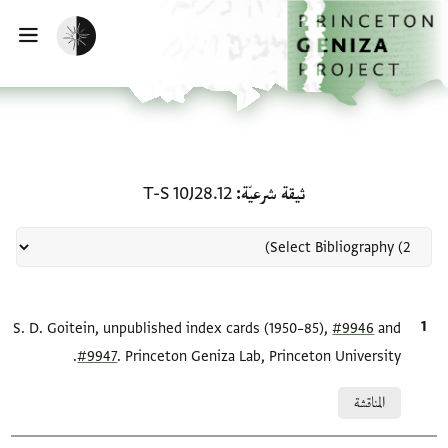
لصفحة الرئيسية
خطي إلى المحتوى الرئيسي
تفعيل الوضع المظلم
فتح 
منحة في ثيقة شرعيّة: T-S 10J28.12
ثيقة شرعيّة
T-S 10J28.12
and
#9946
الاقتباس المرجعي
S. D. Goitein, unpublished index cards (1950–85),
#9947
. Princeton Geniza Lab, Princeton University.
Relation to document
المناقشة