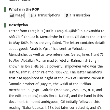
What's in the PGP
Image
2 Transcriptions
1 Translation
Description
Letter from Faraḥ b. Yַūsuf b. Faraḥ al-Qābisī in Alexandria to
Abū Zikrī Yehuda b. Menashshe in Fustat. Gil dates the letter
to May 1069. Parts are very faded. The letter contains details
about goods Faraḥ b. Yַūsuf had sent to Yehuda b.
Menashshe, as well as two references (verso, lines 5 and 7)
to Abū ʿAbdallāh Muḥammad b. ʿAbd al-Raḥmān al-Ṣāʾigh,
known as Ibn al-Baʿbāʿ, a powerful shipowner who was the
last Muslim ruler of Palermo, 1069–72. The letter mentions
that had appointed as nagid of the Jews of Palermo Zakkār b.
ʿAmmār, brother of Ḥayyim, the wakīl of the Sicilian
merchants in Egypt. Goitein (Med Soc., 2:25, 525, n. 11, and
the edition below) reads lbn al-Naʿnāʿ, and the hand in this
document is indeed ambiguous; Gil initially followed this
reading (Italia Judaica, I, 96), but later corrected it, and it's