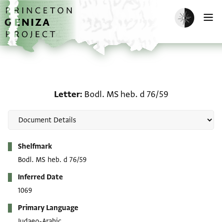
Skip to main content
home
Enable dark m
O
Letter: Bodl. MS heb. d 
Letter
Bodl. MS heb. d 76/59
Metadata
Shelfmark
Bodl. MS heb. d 76/59
Inferred Date
1069
Primary Language
Judaeo-Arabic