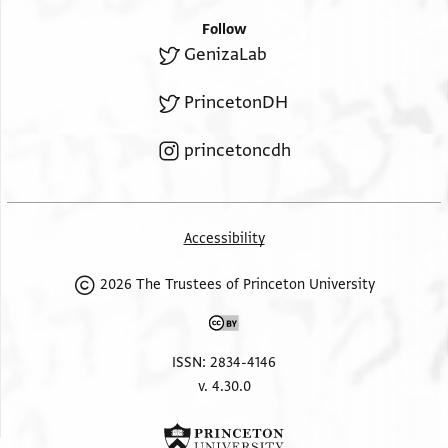
לא גיר בעתהא אמא
.
Follow
גמיע מא פיהא ליס
GenizaLab
ינבאע והו כמא הו
b
אלי אן] יפרג אללה תעאלי
PrincetonDH
A
וע]ולת איצא אל
צעוד ללמהדיה
princetoncdh
] צאפר
מן אל]מהדייה
Accessibility
2026 The Trustees of Princeton University
ISSN: 2834-4146
v. 4.30.0