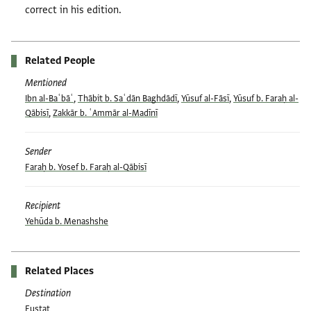
correct in his edition.
Related People
Mentioned
Ibn al-Baʿbāʿ
,
Thābit b. Saʿdān Baghdādī
,
Yūsuf al-Fāsī
,
Yūsuf b. Faraḥ al-
Qābisī
,
Zakkār b. ʿAmmār al-Madīnī
Sender
Faraḥ b. Yosef b. Faraḥ al-Qābisī
Recipient
Yehūda b. Menashshe
Related Places
Destination
Fustat