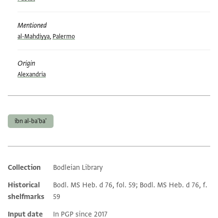
Mentioned
al-Mahdiyya
,
Palermo
Origin
Alexandria
Tags
ibn al-ba'ba'
Collection
Bodleian Library
Additional metadata
Historical
Bodl. MS Heb. d 76, fol. 59; Bodl. MS Heb. d 76, f.
shelfmarks
59
Input date
In PGP since 2017