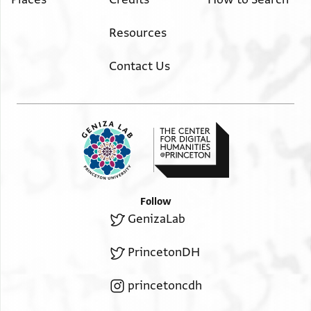
Resources
Contact Us
Follow
GenizaLab
PrincetonDH
princetoncdh