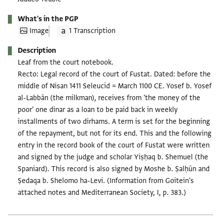
What's in the PGP
Image
1 Transcription
Description
Leaf from the court notebook.
Recto: Legal record of the court of Fustat. Dated: before the
middle of Nisan 1411 Seleucid = March 1100 CE. Yosef b. Yosef
al-Labbān (the milkman), receives from 'the money of the
poor' one dinar as a loan to be paid back in weekly
installments of two dirhams. A term is set for the beginning
of the repayment, but not for its end. This and the following
entry in the record book of the court of Fustat were written
and signed by the judge and scholar Yiṣḥaq b. Shemuel (the
Spaniard). This record is also signed by Moshe b. Ṣalḥūn and
Ṣedaqa b. Shelomo ha-Levi. (Information from Goitein's
attached notes and Mediterranean Society, I, p. 383.)