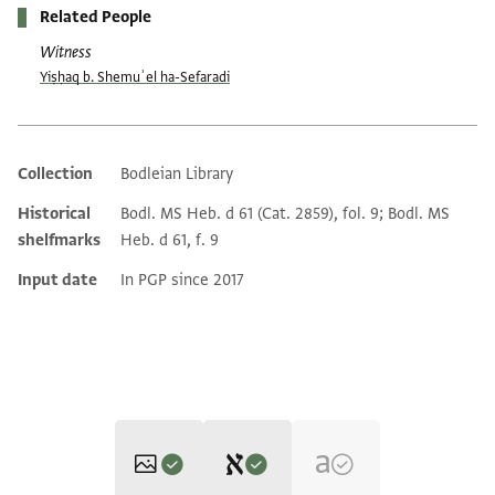
Related People
Witness
Yiṣḥaq b. Shemuʾel ha-Sefaradi
Collection
Bodleian Library
Additional metadata
Historical
Bodl. MS Heb. d 61 (Cat. 2859), fol. 9; Bodl. MS
shelfmarks
Heb. d 61, f. 9
Input date
In PGP since 2017