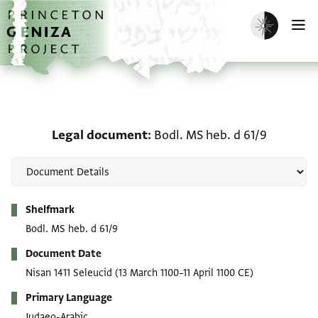
Skip to main content
home
Enable dark m
O
Legal document: Bodl. M
Legal document
Bodl. MS heb. d 61/9
Metadata
Shelfmark
Bodl. MS heb. d 61/9
Document Date
Nisan 1411 Seleucid
(13 March 1100–11 April 1100 CE)
Primary Language
Judaeo-Arabic