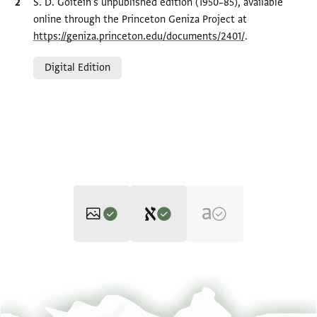
Bibliographic citation
S. D. Goitein's unpublished edition (1950–85), available
online through the Princeton Geniza Project at
https://geniza.princeton.edu/documents/2401/
.
Relation to document
Digital Edition
Editor: Goitein, S. D.
ENA 4011.73 1
Zoom and Rotate
S. D. Goitein's unpublished edition (1950–85).
ENA 4011.73 2