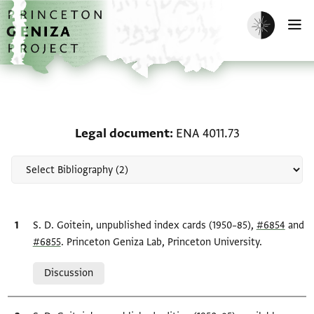
Skip to main content
home
Enable dark m
O
Scholarship on Legal do
Legal document
ENA 4011.73
Bibliographic citation
S. D. Goitein, unpublished index cards (1950–85),
#6854
and
#6855
. Princeton Geniza Lab, Princeton University.
Relation to document
Discussion