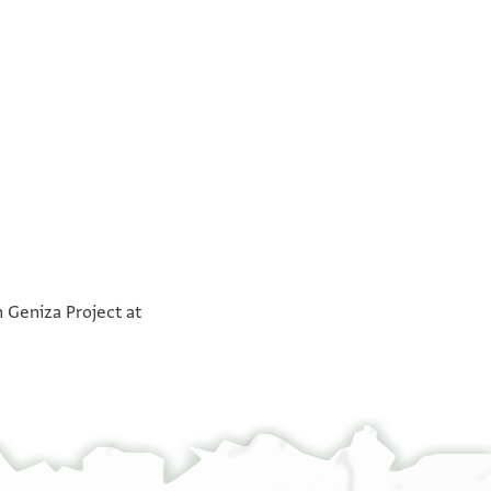
וסאלנא סתאן בת יפת עמא ענדהא ממא כלפה
°
ז[וגה]א אבו נצר פקאלת כאן לאבו כתיר צהרי ענדה
n Geniza Project at
ארבעין דינאר אסתופאהא פחצר
אב(!) כתיר ואסתנטק ען הדה אלארבעין דינאר
וקיל לה באיש [[וס]] וגה אסתחקת אכדהא מן הדא
אלמנה פקאל כאנת לי ענד אבו נצר כאן יעמל לי
בהא פלמא כאן ענד ופאתה ואצא ורתתה באן