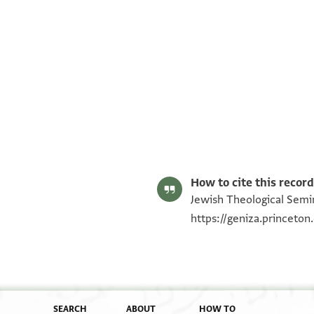
S. D. Goitein's unpublished edition (1950–85).
Editor: Goitein, S. D.
ENA 4011.73 2
Image Permissions Statement
How to cite this record
Jewish Theological Semin
https://geniza.princeto
SEARCH
ABOUT
HOW TO