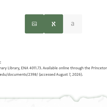
ENA 4011.73 1
:
100%
ary Library, ENA 4011.73. Available online through the Princeto
n.edu/documents/2398/
(accessed August 7, 2026).
View :
ENA 4011.73