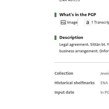
ENA 4011.73
What's in the PGP
Image
1 Transcri
Description
Legal agreement. Sittān bt. 
business arrangement. (Infor
Collection
Jewi
Additional metadata
Historical shelfmarks
ENA 4
Input date
In P