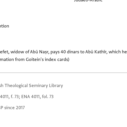
Judaeo-Arabic
ption
Yefet, widow of Abū Naṣr, pays 40 dinars to Abū Kathīr, which 
mation from Goitein's index cards)
sh Theological Seminary Library
011, f. 73; ENA 4011, fol. 73
GP since 2017