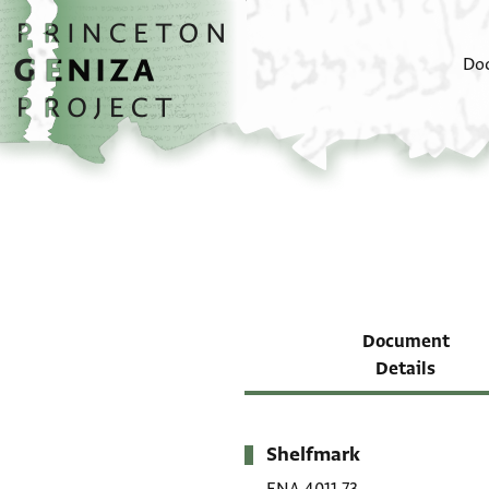
Skip to main content
home
Do
Document
Details
Shelfmark
Metadata