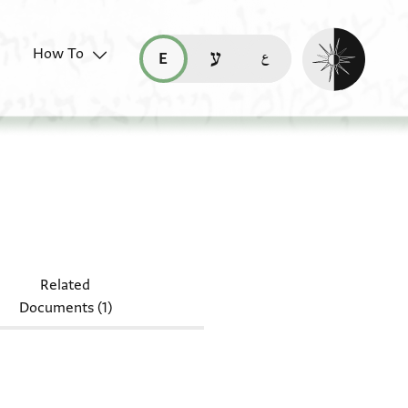
Enable dark mo
How To
قراءة هذه الصفحة في العربيّة (ar)
read this page in English (en)
קריאת העמוד ב-עברית (he)
4011.73
Related
Documents (1)