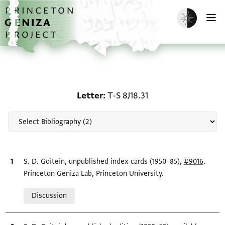
Skip to main content
home
Enable dark m
O
Scholarship on Letter: T-
Letter
T-S 8J18.31
Bibliographic citation
S. D. Goitein, unpublished index cards (1950–85),
#9016
.
Princeton Geniza Lab, Princeton University.
Relation to document
Discussion