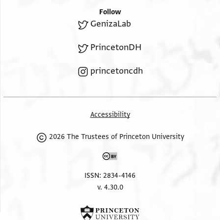
וסידי אבו כתיר וגמיע אצחאבנא אלינא וכתבת עלי
Follow
סרעה
GenizaLab
פאעצר בפצלך וקד וצל אסחק וופאני מא קד כאן
PrincetonDH
ביננא
אעלמתך דלך
princetoncdh
Accessibility
2026 The Trustees of Princeton University
ISSN: 2834-4146
v. 4.30.0