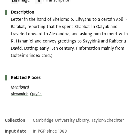
Image
1 Transcription
Description
Letter in the hand of Shelomo b. Eliyyahu to a certain Abū l-
Barakāt, reporting that he spent Shabbat in Qalyūb and
traveled onward to Alexandria, and asking him to meet with
R. Ḥananʾel and convey greetings to Sayyidnā and Rabbenu
David. Dating: early 13th century. (Information mainly from
Goitein's index card.)
Related Places
Mentioned
Alexandria
,
Qalyūb
Collection
Cambridge University Library, Taylor-Schechter
Additional metadata
Input date
In PGP since 1988