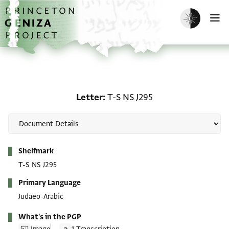
Skip to main content
home
Enable dark m
O
Letter: T-S NS J295
Letter
T-S NS J295
Metadata
Shelfmark
T-S NS J295
Primary Language
Judaeo-Arabic
What's in the PGP