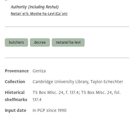
Authority (including Reshut)
Netanʾel b. Moshe ha-Levi (Gaʾon)
Tags
butchers
decree
netanel ha-levi
Provenance
Geniza
Additional metadata
Collection
Cambridge University Library, Taylor-Schechter
Historical
TS Box Misc. 24, f. 137.4; TS Box Misc. 24, fol.
shelfmarks
137.4
Input date
In PGP since 1990