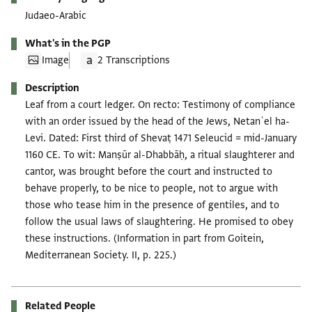
Judaeo-Arabic
What's in the PGP
Image
2 Transcriptions
Description
Leaf from a court ledger. On recto: Testimony of compliance
with an order issued by the head of the Jews, Netanʾel ha-
Levi. Dated: First third of Shevaṭ 1471 Seleucid = mid-January
1160 CE. To wit: Manṣūr al-Dhabbāḥ, a ritual slaughterer and
cantor, was brought before the court and instructed to
behave properly, to be nice to people, not to argue with
those who tease him in the presence of gentiles, and to
follow the usual laws of slaughtering. He promised to obey
these instructions. (Information in part from Goitein,
Mediterranean Society. II, p. 225.)
Related People