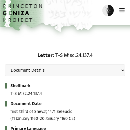
Skip to main content
home
Enable dark m
O
Letter: T-S Misc.24.137.4
Letter
T-S Misc.24.137.4
Metadata
Shelfmark
T-S Misc.24.137.4
Document Date
first third of Shevaṭ 1471 Seleucid
(11 January 1160–20 January 1160 CE)
Primary Language