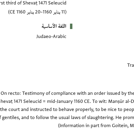
rst third of Shevaṭ 1471 Seleucid
(11 يناير 1160–20 يناير 1160 CE)
اللغة الأساسية
Judaeo-Arabic
. On recto: Testimony of compliance with an order issued by th
f Shevaṭ 1471 Seleucid = mid-January 1160 CE. To wit: Manṣūr al-
the court and instructed to behave properly, to be nice to peo
 gentiles, and to follow the usual laws of slaughtering. He prom
(Information in part from Goitein, Me