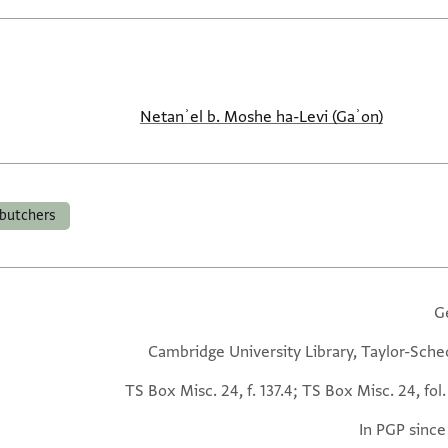
Netanʾel b. Moshe ha-Levi (Gaʾon)
butchers
G
Cambridge University Library, Taylor-Sche
TS Box Misc. 24, f. 137.4; TS Box Misc. 24, fol.
In PGP since