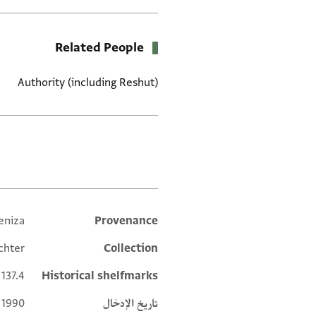
Related People
Authority (including Reshut)
العلامات
eniza
Provenance
Additional metadata
chter
Collection
 137.4
Historical shelfmarks
تاريخ الإدخال
 1990