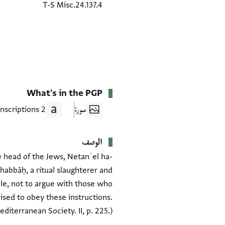
T-S Misc.24.137.4
What's in the PGP
صورة
2 Transcriptions
الوصف
e head of the Jews, Netanʾel ha-
Dhabbāḥ, a ritual slaughterer and
ple, not to argue with those who
ised to obey these instructions.
diterranean Society. II, p. 225.)