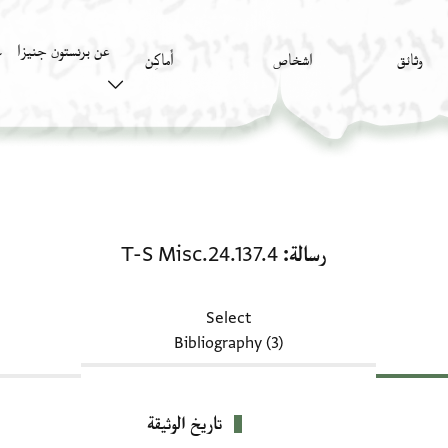
عن برنستون جنيزا
وثائق
اشخاص
أَماكِن
ك
رسالة: T-S Misc.24.137.4
رسالة
T-S Misc.24.137.4
Select
Bibliography (3)
تاريخ الوثيقة