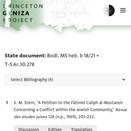
Skip to main content
home
Enable dark m
O
Scholarship on State doc
State document
Bodl. MS heb. b 18/21
+
T-S Ar.30.278
Bibliographic citation
S. M. Stern, "A Petition to the Fāṭimid Caliph al-Mustanṣir
Concerning a Conflict within the Jewish Community,"
Revue
des études juives
128 (n.p., 1969), 203–222.
Relation to document
Discussion
Edition
Translation