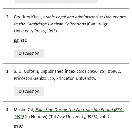
Bibliographic citation
Geoffrey Khan,
Arabic Legal and Administrative Documents
in the Cambridge Genizah Collections
(Cambridge
University Press, 1993).
Location in source
pg. 312
Relation to document
Discussion
Bibliographic citation
S. D. Goitein, unpublished index cards (1950–85),
#5962
.
Princeton Geniza Lab, Princeton University.
Relation to document
Discussion
Bibliographic citation
Moshe Gil,
Palestine During the First Muslim Period (634–
1099)‎
(in Hebrew) (Tel Aviv University, 1983), vol. 2.
Location in source
#197