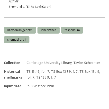
Author
Shemuʾel b. ʿEli ha-Levi (Gaʾon)
Tags
babylonian geonim
inheritance
responsum
shemuel b. eli
Collection
Cambridge University Library, Taylor-Schechter
Additional metadata
Historical
TS 13 J 9, fol. 7; TS Box 13 J 9, f. 7; TS Box 13 J 9,
shelfmarks
fol. 7; TS 13 J 9, f. 7
Input date
In PGP since 1990