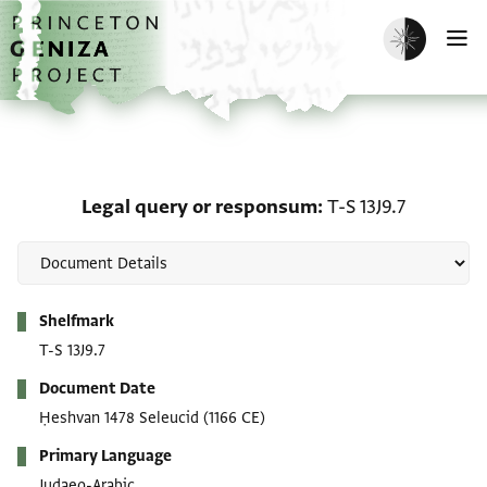
Skip to main content
home
Enable dark m
O
Legal query or responsum
Legal query or responsum
T-S 13J9.7
Metadata
Shelfmark
T-S 13J9.7
Document Date
Ḥeshvan 1478 Seleucid
(1166 CE)
Primary Language
Judaeo-Arabic