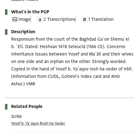
What's in the PGP
Image
2 Transcriptions
1 Translation
Description
Responsum from the court of the Baghdad Gaʾon Shemuʾel
b. ʿEli. Dated: Ḥeshvan 1478 Seleucid (1166 CE). Concerns
inheritance issues between Yosef and Maʿālī and their wives
on one side and an orphan on the other. Strongly worded.
Copied in the hand of Yosef b. Yaʿaqov rosh ha-seder of Irbīl.
(Information from CUDL, Goitein's index card and Amir
Ashur.) VMR
Related People
Scribe
Yosef b. Yaʿaqov Rosh ha-Seder