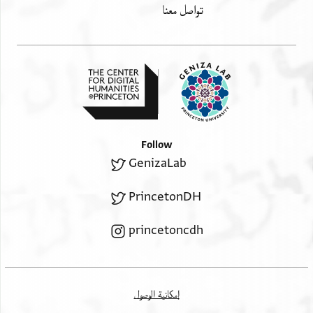
تواصل معنا
Follow
GenizaLab
PrincetonDH
princetoncdh
إمكانية الوصول