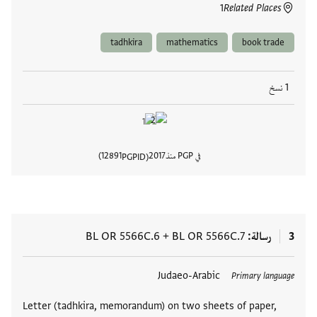
1
Related Places
tadhkira
mathematics
book trade
1 نسخ
في PGP منذ
2017
12891
PGPID
عرض تفا
3
رسالة
BL OR 5566C.7
+
BL OR 5566C.6
العلامات
Judaeo-Arabic
Primary language
Letter (tadhkira, memorandum) on two sheets of paper,