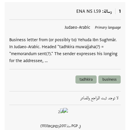
1
رسالة
ENA NS I.59
العلامات
Judaeo-Arabic
Primary language
Business letter from (or possibly to) Yehuda Ibn Sughmār.
In Judaeo-Arabic. Headed "tadhkira muwajjaha(?) =
"memorandum sent(?)." The sender expresses his longing
for the addressee, …
tadhkira
business
لا توجد ثبت المراجع والمصادر
في PGP منذ
2017
11133
PGPID
عرض تفا