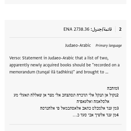
2
قائمة/جدول
ENA 2738.36
العلامات
Judaeo-Arabic
Primary language
Verso: Statement in Judaeo-Arabic that a list of two,
apparently newly acquired books should be "recorded on a
memorandum (tunqal ilā tadhkira)" and brought to …
מוהבה
נקול אן תנקל אלי תדכרה תסתצחב אלי מצר אן שאללה תאעלי מע
אלסלאמה ואלעאפיה
מן ענד אלמבלט כתאב אלאסתכמאל פי אלהנדסה
מן ענד אלשיך אבי סעד כ…