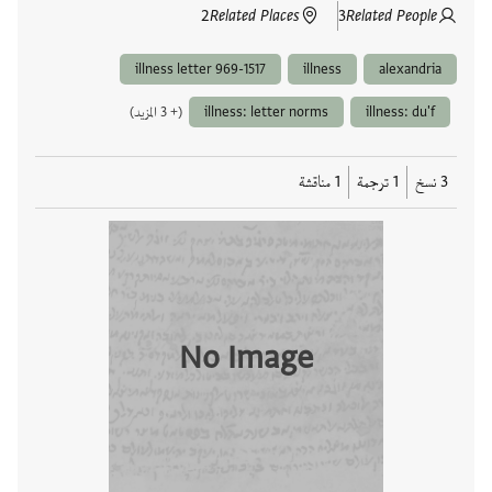
2
Related Places
3
Related People
illness letter 969-1517
illness
alexandria
illness: du'f
illness: letter norms
(+ 3 المزيد)
3 نسخ
1 ترجمة
1 مناقشة
No Image