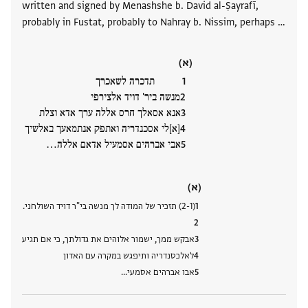
written and signed by Menashshe b. David al-Ṣayrafī,
probably in Fustat, probably to Nahray b. Nissim, perhaps …
(א)
תדכרה לשאכרך
מנשה ביר' דויד אלצירפי
אנא אסאלך חרס אללה ערך אדא וצלת
[א]לי אסכנדריה ואתפק אנתמאעך באלשיך
אבי אברהים אסמעיל אדאם אללה…
(א)
(2-1) תזכיר של המודה לך מנשה בי"ר דויד השולחני.
אבקש ממך, ישמור אלוהים את גדולתך, כי אם תגיע
לאלכסנדריה ותיפגש במקרה עם האדון
אבו אברהים אסמעי…