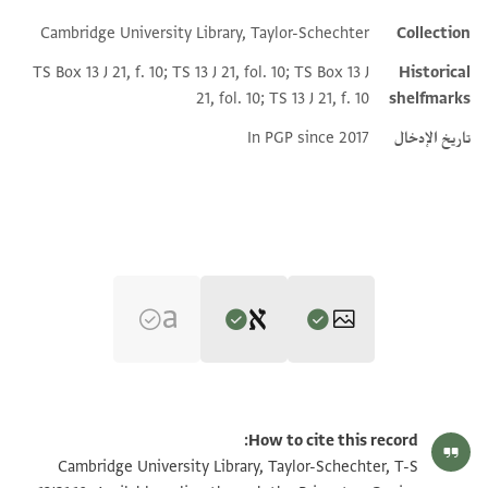
Additional metadata
Cambridge University Library, Taylor-Schechter
Collection
TS Box 13 J 21, f. 10; TS 13 J 21, fol. 10; TS Box 13 J
Historical
21, fol. 10; TS 13 J 21, f. 10
shelfmarks
تاريخ الإدخال
In PGP since 2017
Editor: David, Avraham
T-S 13J21.10 1r
تكبير و تدوير
Avraham David's digital edition.
How to cite this record:
Recto
T-S 13J21.10 1v
Cambridge University Library, Taylor-Schechter, T-S