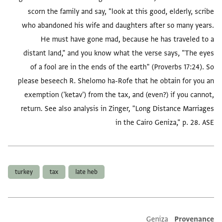
scorn the family and say, "look at this good, elderly, scribe
who abandoned his wife and daughters after so many years.
He must have gone mad, because he has traveled to a
distant land," and you know what the verse says, "The eyes
of a fool are in the ends of the earth" (Proverbs 17:24). So
please beseech R. Shelomo ha-Rofe that he obtain for you an
exemption ('ketav') from the tax, and (even?) if you cannot,
return. See also analysis in Zinger, "Long Distance Marriages
in the Cairo Geniza," p. 28. ASE
العلامات
turkey
tax
late heb
Geniza
Provenance