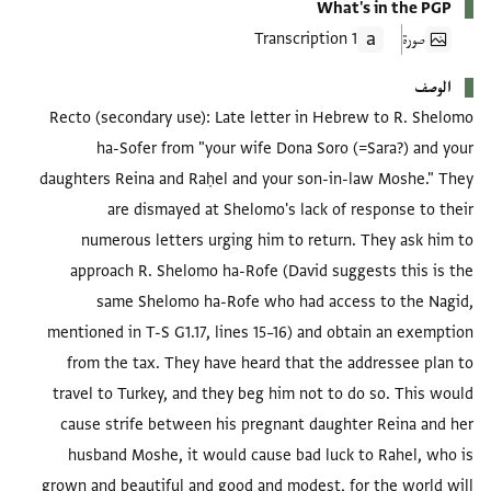
What's in the PGP
صورة
1 Transcription
الوصف
Recto (secondary use): Late letter in Hebrew to R. Shelomo
ha-Sofer from "your wife Dona Soro (=Sara?) and your
daughters Reina and Raḥel and your son-in-law Moshe." They
are dismayed at Shelomo's lack of response to their
numerous letters urging him to return. They ask him to
approach R. Shelomo ha-Rofe (David suggests this is the
same Shelomo ha-Rofe who had access to the Nagid,
mentioned in T-S G1.17, lines 15–16) and obtain an exemption
from the tax. They have heard that the addressee plan to
travel to Turkey, and they beg him not to do so. This would
cause strife between his pregnant daughter Reina and her
husband Moshe, it would cause bad luck to Rahel, who is
grown and beautiful and good and modest, for the world will