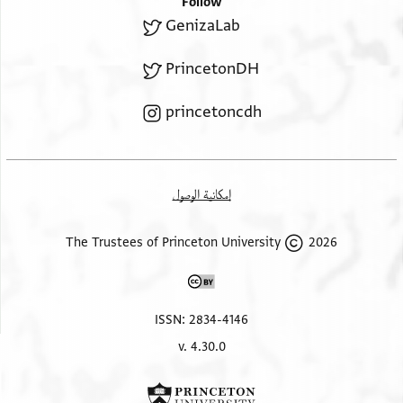
Follow
GenizaLab
PrincetonDH
princetoncdh
إمكانية الوصول
2026 The Trustees of Princeton University
ISSN: 2834-4146
v. 4.30.0