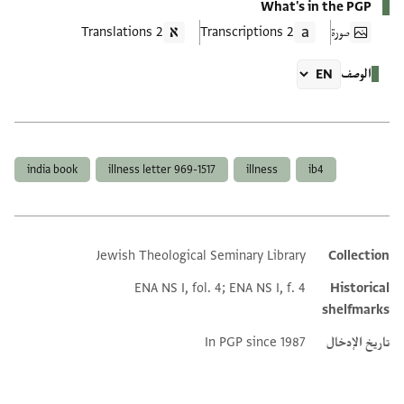
What's in the PGP
صورة
2 Transcriptions
2 Translations
الوصف
العلامات
india book
illness letter 969-1517
illness
ib4
Jewish Theological Seminary Library
Collection
Additional metadata
ENA NS I, fol. 4; ENA NS I, f. 4
Historical
shelfmarks
تاريخ الإدخال
In PGP since 1987