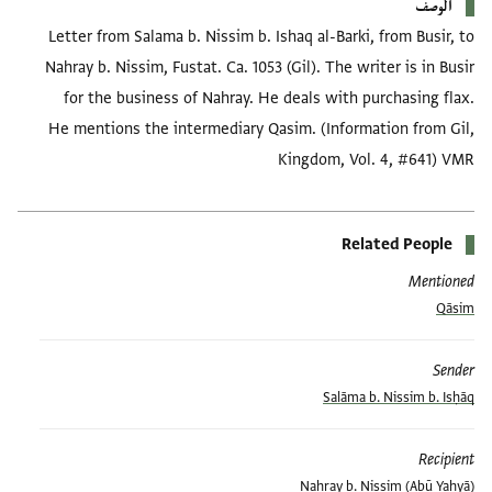
الوصف
Letter from Salama b. Nissim b. Ishaq al-Barki, from Busir, to
Nahray b. Nissim, Fustat. Ca. 1053 (Gil). The writer is in Busir
for the business of Nahray. He deals with purchasing flax.
He mentions the intermediary Qasim. (Information from Gil,
Kingdom, Vol. 4, #641) VMR
Related People
Mentioned
Qāsim
Sender
Salāma b. Nissim b. Isḥāq
Recipient
(Abū Yaḥyā) Nahray b. Nissim