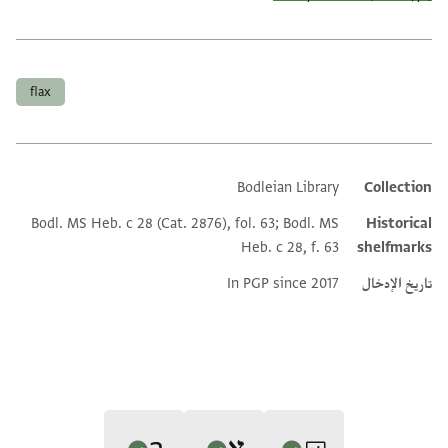
العلامات
flax
Bodleian Library
Collection
Additional metadata
Bodl. MS Heb. c 28 (Cat. 2876), fol. 63; Bodl. MS
Historical
Heb. c 28, f. 63
shelfmarks
تاريخ الإدخال
In PGP since 2017