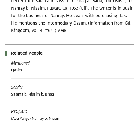
Letter from Salama b. Nissim b. Ishaq al-Barki, from Busir, to
Nahray b. Nissim, Fustat. Ca. 1053 (Gil). The writer is in Busir
for the business of Nahray. He deals with purchasing flax.
He mentions the intermediary Qasim. (Information from Gil,
Kingdom, Vol. 4, #641) VMR
Related People
Mentioned
Qāsim
Sender
Salāma b. Nissim b. Isḥāq
Recipient
(Abū Yaḥyā) Nahray b. Nissim
Tags