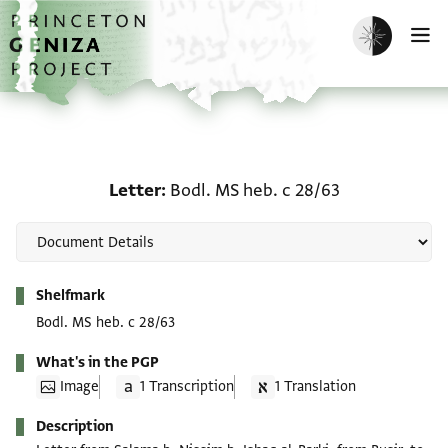
Skip to main content
home
Enable dark m
O
Letter: Bodl. MS heb. c 
Letter
Bodl. MS heb. c 28/63
Metadata
Shelfmark
Bodl. MS heb. c 28/63
What's in the PGP
Image
1 Transcription
1 Translation
Description