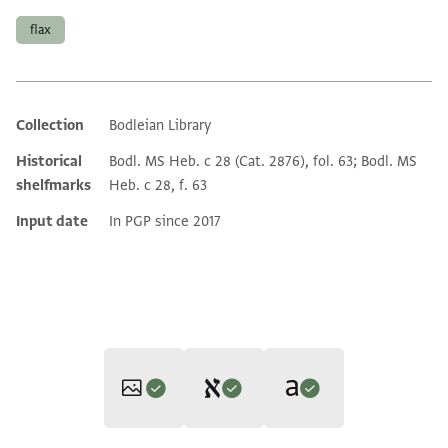
flax
Collection
Bodleian Library
Additional metadata
Historical
Bodl. MS Heb. c 28 (Cat. 2876), fol. 63; Bodl. MS
shelfmarks
Heb. c 28, f. 63
Input date
In PGP since 2017