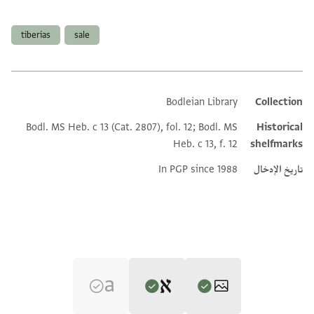
العلامات
tiberias
sale
Bodleian Library
Collection
Additional metadata
Bodl. MS Heb. c 13 (Cat. 2807), fol. 12; Bodl. MS
Historical
Heb. c 13, f. 12
shelfmarks
تاريخ الإدخال
In PGP since 1988