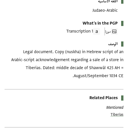
اللغة الأساسية
Judaeo-Arabic
What's in the PGP
صورة
1 Transcription
الوصف
Legal document. Copy (nuskha) in Hebrew script of an
Arabic-script acknowledgement regarding a sale of a store in
Tiberias. Dated: middle decade of Shawwāl 425 AH =
August/September 1034 CE.
Related Places
Mentioned
Tiberias