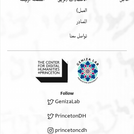
משהורה שהרת[הא] הדה יגני
العمل)
ען תחדידהא בחקוקהא כלהא אלדאכל פיהא ואלכארג
المصادر
מנהא פי שהור סנה ארבע
עשר וארבע מאיה בכמסה עשר דינארא דהבא עינא ואן
تواصل معنا
מסאפר הדא אנקד
בשראן בן גאלב תמן הדה אלחאנות מן מאל מוסי בן [הבה]
הדא אלטפל וקבץ מנה
אלחאנות וצארת פי ידה להדא אלטפל ולם יבק לבשראן בן
גאלב פי הדה אלחאנות
עלקה בעד הדא אלביע בוגה ולא סבב ואתבתו שהאדתהם
בדלך ענד מא סילוה
Follow
פי אלעשר אלתאני מן שואל סנה כמס ועשרין וארבע מאיה
GenizaLab
הדא גומלה מא פי אלמחצר אלערבי לאן הדא נסכתה אלדי
כתב פיה שהאדתי עליה
PrincetonDH
princetoncdh