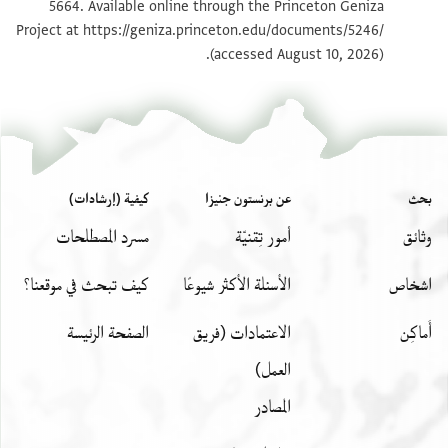
5664. Available online through the Princeton Geniza
קאטר מתקאל ונצף ובאדנגאן [.
Project at
https://geniza.princeton.edu/documents/5246/
بيان أذونات الصورة
عرض :
JRL B 5664
קדח כמר ותשרבה והי מתק[אל
(accessed August 10, 2026).
بحث
عن برنستون جنيزا
كيفية (إرشادات)
وثائق
أمور تِقنيّة
مسرد المصطلحات
اشخاص
الأسئلة الأكثر شيوعًا
كيف تبحث في موقعنا؟
أَماكِن
الاعتمادات (فريق
الصفحة الرئيسة
العمل)
المصادر