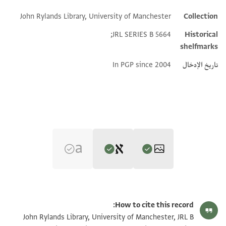
John Rylands Library, University of Manchester
Collection
Additional metadata
JRL SERIES B 5664;
Historical
shelfmarks
تاريخ الإدخال
In PGP since 2004
Editor: Yarbrough, Luke
JRL B 5664 1 / 1 leaf, recto
Luke Yarbrough's digital edition.
How to cite this record:
JRL B 5664 1 / 1 leaf, verso
تكبير و تدوير
John Rylands Library, University of Manchester, JRL B
יוכד קרן מאעז מחרוק [..