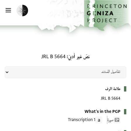
لصفحة الرئيسية
خطي إلى المحتوى الرئيسي
تفعيل الوضع المظلم
فتح 
نصّ غير أدبيّ: JRL B 5664
نصّ غير أدبيّ
JRL B 5664
بيانات التعريف
علامة الرف
JRL B 5664
What's in the PGP
صورة
1 Transcription