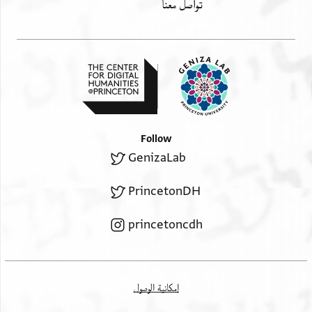
تواصل معنا
Follow
GenizaLab
PrincetonDH
princetoncdh
إمكانية الوصول