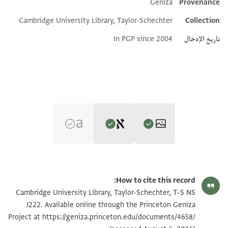
Geniza
Provenance
Additional metadata
Cambridge University Library, Taylor-Schechter
Collection
تاريخ الإدخال
In PGP since 2004
Editor: Cohen, Mark R.
T-S NS J222 1r
تكبير و تدوير
Mark R. Cohen's digital edition.
How to cite this record:
אלרצוי א
T-S NS J222 1v
Cambridge University Library, Taylor-Schechter, T-S NS
אלשאער א
J222. Available online through the Princeton Geniza
אבו סעיד אלשראב[י]
https://geniza.princeton.edu/documents/4658/
Project at
بيان أذونات الصورة