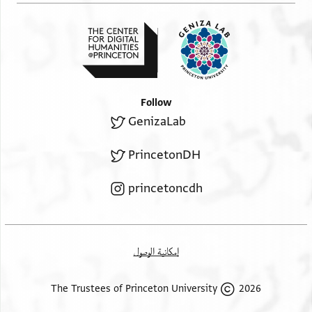
Follow
GenizaLab
PrincetonDH
princetoncdh
إمكانية الوصول
2026 The Trustees of Princeton University