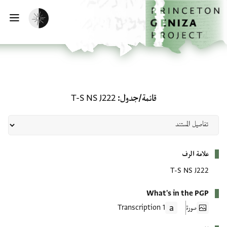
لصفحة الرئيسية
خطي إلى المحتوى الرئيسي
تفعيل الوضع المظلم
فتح 
قائمة/جدول: T-S NS J222
قائمة/جدول
T-S NS J222
بيانات التعريف
علامة الرف
T-S NS J222
What's in the PGP
صورة
1 Transcription