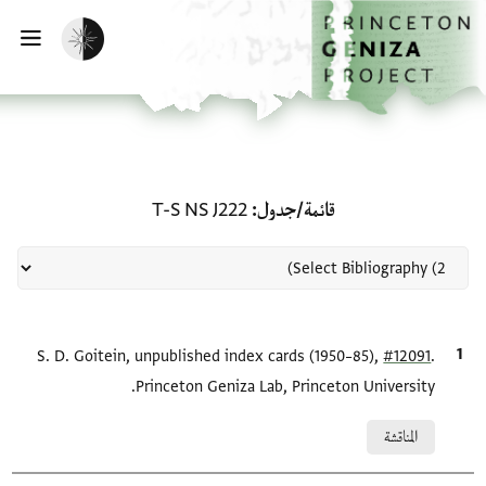
لصفحة الرئيسية
خطي إلى المحتوى الرئيسي
تفعيل الوضع المظلم
فتح 
منحة في قائمة/جدول: T-S NS J222
قائمة/جدول
T-S NS J222
.
#12091
الاقتباس المرجعي
S. D. Goitein, unpublished index cards (1950–85),
Princeton Geniza Lab, Princeton University.
Relation to document
المناقشة