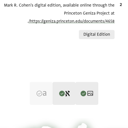
الاقتباس المرجعي
Mark R. Cohen's digital edition, available online through the
Princeton Geniza Project at
.
https://geniza.princeton.edu/documents/4658/
Relation to document
Digital Edition
Editor: Cohen, Mark R.
T-S NS J222 1r
تكبير و تدوير
Mark R. Cohen's digital edition.