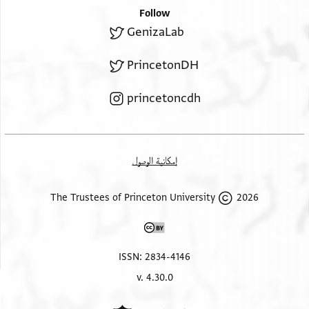
Follow
GenizaLab
PrincetonDH
princetoncdh
إمكانية الوصول
2026 The Trustees of Princeton University
ISSN: 2834-4146
v. 4.30.0