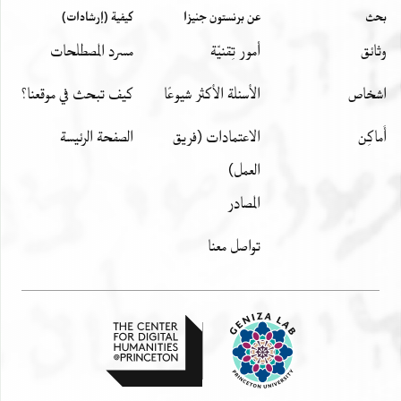
عن
بحث
عن برنستون جنيزا
كيفية (إرشادات)
واثنتين وسبعين واربع ماية
وثائق
أمور تِقنيّة
مسرد المصطلحات
تفصيل ذلك
وصول
اشخاص
الأسئلة الأكثر شيوعًا
كيف تبحث في موقعنا؟
باسم الاعرابين(؟)
وصول
أَماكِن
الاعتمادات (فريق
الصفحة الرئيسة
باسم كل
العمل)
وصول
المصادر
باسم….
تواصل معنا