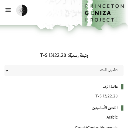
لصفحة الرئيسية
خطي إلى المحتوى الرئيسي
تفعيل الوضع المظلم
فتح 
وثيقة رسميّة: T-S 13J22.28
وثيقة رسميّة
T-S 13J22.28
بيانات التعريف
علامة الرف
T-S 13J22.28
اللغتين الأساسيتين
Arabic
Greek/Coptic Numerals