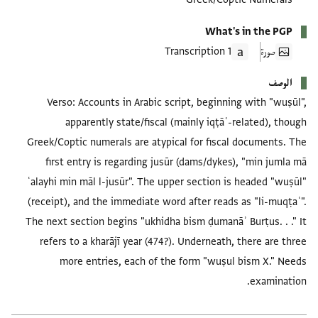
What's in the PGP
صورة
1 Transcription
الوصف
Verso: Accounts in Arabic script, beginning with "wuṣūl",
apparently state/fiscal (mainly iqṭāʿ-related), though
Greek/Coptic numerals are atypical for fiscal documents. The
first entry is regarding jusūr (dams/dykes), "min jumla mā
ʿalayhi min māl l-jusūr". The upper section is headed "wuṣūl"
(receipt), and the immediate word after reads as "li-muqṭaʿ".
The next section begins "ukhidha bism ḍumanāʾ Burṭus. . ." It
refers to a kharājī year (474?). Underneath, there are three
more entries, each of the form "wuṣul bism X." Needs
examination.