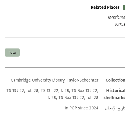
Related Places
Mentioned
Burṭus
العلامات
iqta'
Cambridge University Library, Taylor-Schechter
Collection
Additional metadata
TS 13 J 22, fol. 28; TS 13 J 22, f. 28; TS Box 13 J 22,
Historical
f. 28; TS Box 13 J 22, fol. 28
shelfmarks
تاريخ الإدخال
In PGP since 2024