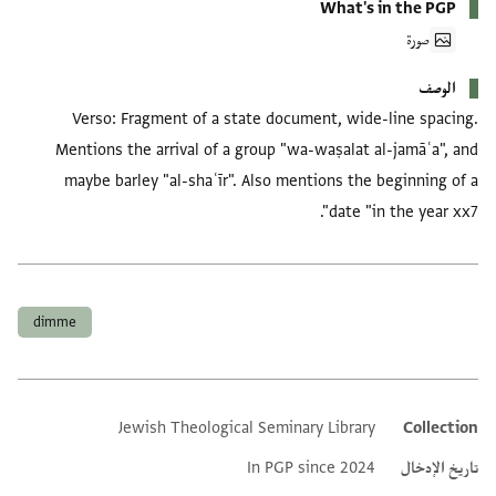
What's in the PGP
صورة
الوصف
Verso: Fragment of a state document, wide-line spacing.
Mentions the arrival of a group "wa-waṣalat al-jamāʿa", and
maybe barley "al-shaʿīr". Also mentions the beginning of a
date "in the year xx7".
العلامات
dimme
Jewish Theological Seminary Library
Collection
Additional metadata
تاريخ الإدخال
In PGP since 2024