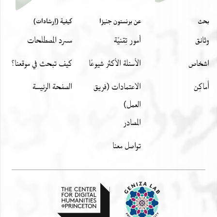
بحث
عن برنستون جنيزا
كيفية (إرشادات)
وثائق
أمور تِقنيّة
مسرد المصطلحات
اشخاص
الأسئلة الأكثر شيوعًا
كيف تبحث في موقعنا؟
أَماكِن
الاعتمادات (فريق
الصفحة الرئيسة
العمل)
المصادر
تواصل معنا