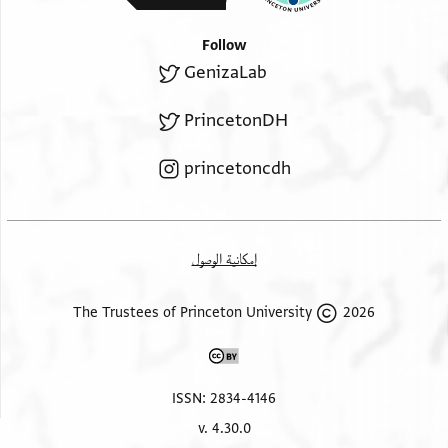
Follow
GenizaLab
PrincetonDH
princetoncdh
إمكانية الوصول
2026 The Trustees of Princeton University
ISSN: 2834-4146
v. 4.30.0