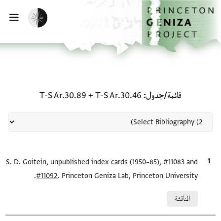
لصفحة الرئيسية
خطي إلى المحتوى الرئيسي
تفعيل الوضع المظلم
فتح 
منحة في قائمة/جدول: T-S Ar.30.46 + T-S Ar.30.89
قائمة/جدول
T-S Ar.30.46
+
T-S Ar.30.89
and
#11083
الاقتباس المرجعي
S. D. Goitein, unpublished index cards (1950–85),
#11092
. Princeton Geniza Lab, Princeton University.
Relation to document
المناقشة