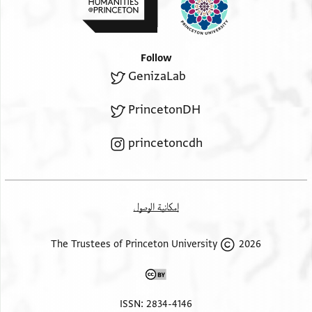
וע וחריר בלא עמל כמס
אחמר ואצפר וגירה
מאיה וע אתמן ענהא אחד
תלת מאיה ומ כלע קר[מז
וכ דינאר וען כוארזמי בלא
ק ומ קרמז
Follow
עמל ג וכ דינאר ונצף
קי ד ונ זי ז.[. . . . . . . .
GenizaLab
ואחד עשר דינאר דראהם וען אבזאר
מאיה .[. . . . . . . . . .
אלצבג ודסות ט ורבעי וען דהנאת
עלי אלטאך [. . . . . . . . .
PrincetonDH
ד דנאניר ונצף וכרג בלא דהן ארבע
מאיה וס גמלתהא מיה(!) ג וכ דינאר
princetoncdh
אלגמלה ק ד וכ דינאר
אלדי ונאס ענדי ט וי[. . . . . . . . .
إمكانية الوصول
2026 The Trustees of Princeton University
ISSN: 2834-4146