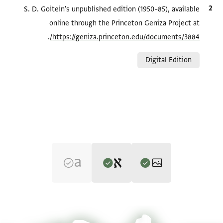
الاقتباس المرجعي
S. D. Goitein's unpublished edition (1950–85), available
online through the Princeton Geniza Project at
.
https://geniza.princeton.edu/documents/3884/
Relation to document
Digital Edition
Editor: Goitein, S. D.
T-S Ar.30.46 1r
تكبير و تدوير
S. D. Goitein's unpublished edition (1950–85).