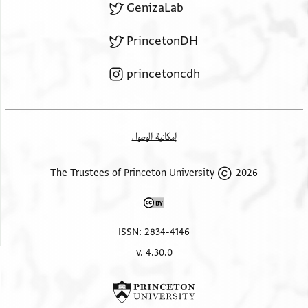
GenizaLab
PrincetonDH
princetoncdh
إمكانية الوصول
2026 The Trustees of Princeton University
ISSN: 2834-4146
v. 4.30.0