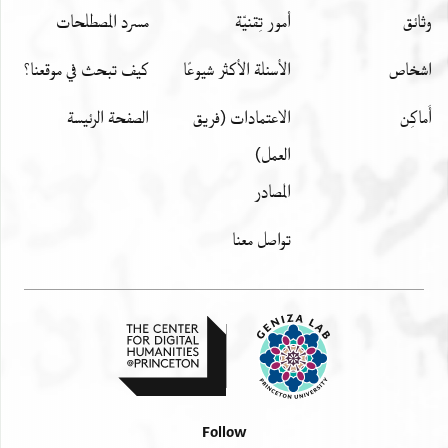
מנהא מלכה ואלנצף אלבאקי מנהא מלך
وثائق
أمور تِقنيّة
مسرد المصطلحات
זוגה הבה אלשמש אלתי הי אבנתה והדה
אלדוירה בפסטאט [מ]צר פי אלכום מקאבלה
اشخاص
الأسئلة الأكثر شيوعًا
كيف تبحث في موقعنا؟
לדאר הרון אבאע . [ . . אנ]ן חתומי
מטה גמיע הדה אלדוירה לאברהים אל
أَماكِن
الاعتمادات (فريق
الصفحة الرئيسة
סקא בן כלף בסתה דנא ביע כאמל תאם
العمل)
זבינין גמירין חתיכין שרירין וקיאמין יהיבין
المصادر
ומשלמין לן לאברהים דנן ולירתיה בתרין
מיומא דנן ולעלם וגעל לה בין ידינא אלתצרף
تواصل معنا
פי גמיע הדה אלדוירה אלתי וקע עליהא עקד
Follow