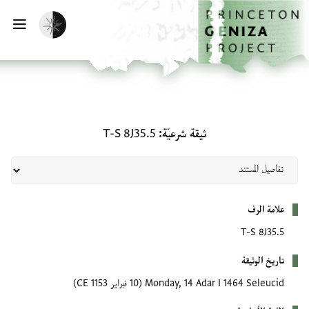
لصفحة الرئيسية
خطي إلى المحتوى الرئيسي
تفعيل الوضع المظلم
فتح 
ثيقة شرعيّة: T-S 8J35.5
ثيقة شرعيّة
T-S 8J35.5
بيانات التعريف
علامة الرف
T-S 8J35.5
تاريخ الوثيقة
Monday, 14 Adar I 1464 Seleucid
(10 فبراير 1153 CE)