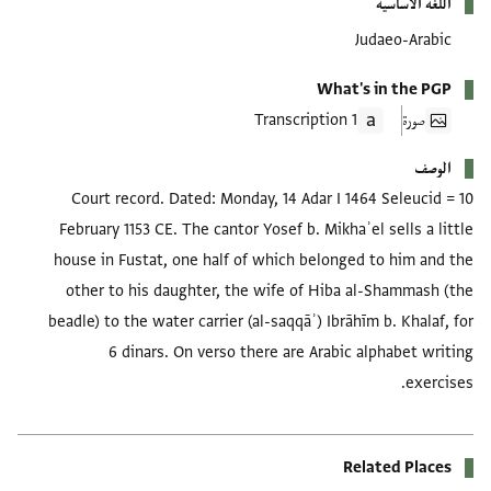
اللغة الأساسية
Judaeo-Arabic
What's in the PGP
صورة
1 Transcription
الوصف
Court record. Dated: Monday, 14 Adar I 1464 Seleucid = 10
February 1153 CE. The cantor Yosef b. Mikhaʾel sells a little
house in Fustat, one half of which belonged to him and the
other to his daughter, the wife of Hiba al-Shammash (the
beadle) to the water carrier (al-saqqāʾ) Ibrāhīm b. Khalaf, for
6 dinars. On verso there are Arabic alphabet writing
exercises.
Related Places