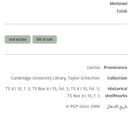
Mentioned
Fustat
العلامات
real estate
bill of sale
Geniza
Provenance
Additional metadata
Cambridge University Library, Taylor-Schechter
Collection
TS 8 J 35, f. 5; TS Box 8 J 35, fol. 5; TS 8 J 35, fol. 5;
Historical
TS Box 8 J 35, f. 5
shelfmarks
تاريخ الإدخال
In PGP since 2004