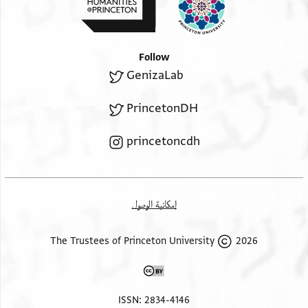
לדאר הרון אבאע . [ . . אנ]ן חתומי
מטה גמיע הדה אלדוירה לאברהים אל
סקא בן כלף בסתה דנא ביע כאמל תאם
Follow
זבינין גמירין חתיכין שרירין וקיאמין יהיבין
GenizaLab
ומשלמין לן לאברהים דנן ולירתיה בתרין
מיומא דנן ולעלם וגעל לה בין ידינא אלתצרף
PrincetonDH
פי גמיע הדה אלדוירה אלתי וקע עליהא עקד
princetoncdh
إمكانية الوصول
2026 The Trustees of Princeton University
ISSN: 2834-4146