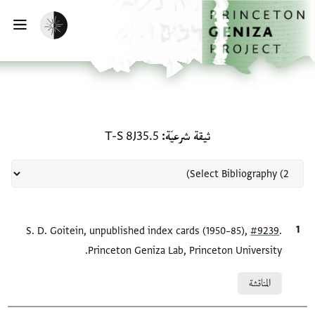
لصفحة الرئيسية
خطي إلى المحتوى الرئيسي
تفعيل الوضع المظلم
فتح 
منحة في ثيقة شرعيّة: T-S 8J35.5
ثيقة شرعيّة
T-S 8J35.5
.
#9239
الاقتباس المرجعي
S. D. Goitein, unpublished index cards (1950–85),
Princeton Geniza Lab, Princeton University.
Relation to document
المناقشة