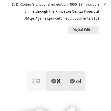
الاقتباس المرجعي
S. D. Goitein's unpublished edition (1950–85), available
online through the Princeton Geniza Project at
.
https://geniza.princeton.edu/documents/3808/
Relation to document
Digital Edition
Editor: Goitein, S. D.
T-S 8J35.5 1r
تكبير و تدوير
S. D. Goitein's unpublished edition (1950–85).