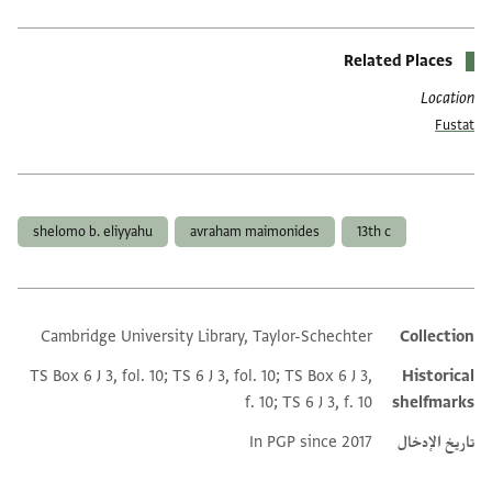
Related Places
Location
Fustat
العلامات
shelomo b. eliyyahu
avraham maimonides
13th c
Cambridge University Library, Taylor-Schechter
Collection
Additional metadata
TS Box 6 J 3, fol. 10; TS 6 J 3, fol. 10; TS Box 6 J 3,
Historical
f. 10; TS 6 J 3, f. 10
shelfmarks
تاريخ الإدخال
In PGP since 2017