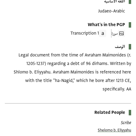
اللغة الأساسية
Judaeo-Arabic
What's in the PGP
صورة
1 Transcription
الوصف
Legal document from the time of Avraham Maimonides (r.
1205-1237) regarding a debt of 96 dirhams. Written by
Shlomo b. Eliyyahu. Avraham Maimonides is referenced here
with the title "ha-Nagid," which he bore after 1213 CE,
specifically. AA
Related People
Scribe
Shelomo b. Eliyyahu