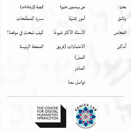
ענדי ופי דמתי וכאלץ מאלי מן אל[
بحث
عن برنستون جنيزا
كيفية (إرشادات)
דרהמא וסתה ותסעין דרהמא חוב [
وثائق
أمور تِقنيّة
مسرد المصطلحات
דפעה ואחדה סלך ניסן מן אלסנה אל[
اشخاص
الأسئلة الأكثر شيوعًا
كيف تبحث في موقعنا؟
أَماكِن
الاعتمادات (فريق
الصفحة الرئيسة
العمل)
المصادر
تواصل معنا