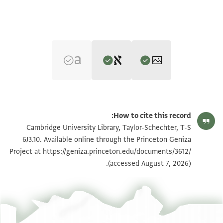
Editor: Goitein, S. D.
T-S 6J3.10 1r
تكبير و تدوير
S. D. Goitein's unpublished edition (1950–85).
How to cite this record:
Recto:
T-S 6J3.10 1v
Cambridge University Library, Taylor-Schechter, T-S
למא כאן פי אלעשר אלאכי[ר . . . . . . . . . . . . . . .
6J3.10. Available online through the Princeton Geniza
Project at
https://geniza.princeton.edu/documents/3612/
שנין לשטרות בפסטאט מ[צרים דעל נילוס נהרא מותבה
بيان أذونات الصورة
(accessed August 7, 2026).
רשותיה דאדוננו
נגידנו אברהם הנגיד הגדו[ל . . . . . . . . . . . .נחן אלשהוד
אלואצעין כטוטנא אכר ה[דא אל . . . . . . . . . . . . . . .
אלצבאג כמר ור אברהם בר מ[
ואקנו מני קנין שלם בלפט [