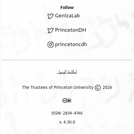
Follow
GenizaLab
PrincetonDH
princetoncdh
إمكانية الوصول
2026 The Trustees of Princeton University
ISSN: 2834-4146
v. 4.30.0