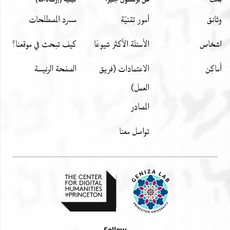
אן עליה וענדה ופי
وثائق
أمور تِقنيّة
مسرد المصطلحات
דמתי וכאלץ מאלי פי גהתי מן אלורק אלמתעאמל בה
באלדיאר אלמצריה [ . . .
اشخاص
الأسئلة الأكثر شيوعًا
كيف تبحث في موقعنا؟
אלדראהם אלמתקטעה בלג קימתה א/ר/בעה מאיה
דרהמא אלנצף מן [ דלך
أَماكِن
الاعتمادات (فريق
الصفحة الرئيسة
מאיתי דרהמא ודלך תמן קנד וקטארה אקום לה בגמיע
العمل)
הדא אמבלג אלמדכור
المصادر
גמלה ו/א/חדה פי סלך תשרי [מן סנה] אלפא וחמש מאה
ותלתין ושבע שנין לשטרות
تواصل معنا
יואפק מן תאריך אלערב סלך רצמאן אסתקבאל שואל מן
סנה אתנין ועשרין
וסת] מאיה בגיר מטל פאקנינא נחן אלשהוד אלמדכורין
אעלאה מן אלשיך בו אלפ[רג
. . . . . . . . . . ] אלפתוח אללוי אלסמסאר באלצאגה במצר
ואלקאהרה אלמדכור אעלאה
. . . . . . . . . . ] בכלי הכשר לקנות בו מעכשיו ברצונו בלי