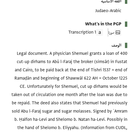
اللغة الأساسية
Judaeo-Arabic
What's in the PGP
صورة
1 Transcription
الوصف
Legal document. A physician Shemuel grants a loan of 400
cut-up dirhams to Abū l-Faraj the broker (simsār) in Fustat
and Cairo, to be paid back at the end of Tishri 1537 = end of
Ramaḍān and beginning of Shawwāl 622 AH = October 1225
CE. Unfortunately for Shemuel, cut up dirhams would be
taken out of circulation one month after the loan was due to
be repaid. The deed also states that Shemuel had previously
sold Abu l-Faraj sugar and sugar molasses. Signed by ʿAmram
b. Ḥalfon ha-Levi and Shelomo b. Natan ha-Levi. Possibly in
the hand of Shelomo b. Eliyyahu. (Information from CUDL,