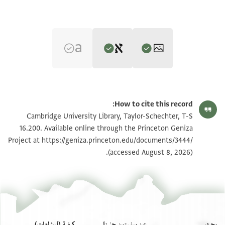
Editor: Goitein, S. D.
T-S 16.200 1r
تكبير و تدوير
S. D. Goitein's unpublished edition (1950–85).
How to cite this record:
. . . . . . . . . ]נו אדונינו [ . . . . . . . . . . . . . . . . . . . . . . . .
T-S 16.200 1v
Cambridge University Library, Taylor-Schechter, T-S
. . . .
16.200. Available online through the Princeton Geniza
https://geniza.princeton.edu/documents/3444/
Project at
. . . . . . . . ] התורה ממשיבי מלחמה שערה [ . . . . . . . . . .
بيان أذونات الصورة
(accessed August 8, 2026).
. . . . . .
. . . . . . . ] ואקנו מני קנין שלם בלפט מעכשיו אן [ . . . . . .
. . . . . . . .
אבו אלמ]חאסן כגק מרנ ורבנ שמואל השר הנכבד ה[ . . . .
. . . . .
. . . בר . . . . בל יפה הזקן הנכבד השר החשוב היקר [ . .
بحث
عن برنستون جنيزا
كيفية (إرشادات)