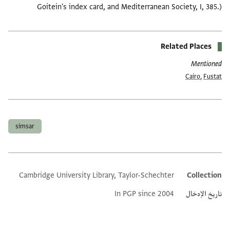
Goitein's index card, and Mediterranean Society, I, 385.)
Related Places
Mentioned
Cairo
,
Fustat
العلامات
simsar
Cambridge University Library, Taylor-Schechter
Collection
Additional metadata
تاريخ الإدخال
In PGP since 2004