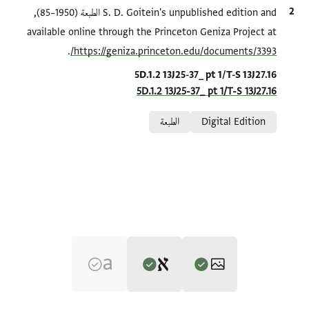
الاقتباس المرجعي
S. D. Goitein's unpublished edition and الطبعة (1950–85),
available online through the Princeton Geniza Project at
.
https://geniza.princeton.edu/documents/3393/
Location in source
5D.1.2 13J25-37_ pt 1/T-S 13J27.16
5D.1.2 13J25-37_ pt 1/T-S 13J27.16
Relation to document
Digital Edition
الطبعة