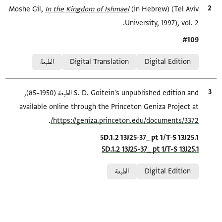
الاقتباس المرجعي
(in Hebrew) (Tel Aviv
In the Kingdom of Ishmael‎
Moshe Gil,
University, 1997), vol. 2.
Location in source
#109
Relation to document
Digital Edition
Digital Translation
الطبعة
الاقتباس المرجعي
S. D. Goitein's unpublished edition and الطبعة (1950–85),
available online through the Princeton Geniza Project at
.
https://geniza.princeton.edu/documents/3372/
Location in source
5D.1.2 13J25-37_ pt 1/T-S 13J25.1
5D.1.2 13J25-37_ pt 1/T-S 13J25.1
Relation to document
Digital Edition
الطبعة