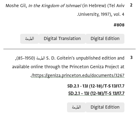
الاقتباس المرجعي
(in Hebrew) (Tel Aviv
In the Kingdom of Ishmael‎
Moshe Gil,
University, 1997), vol. 4.
Location in source
#808
Relation to document
Digital Edition
Digital Translation
الطبعة
الاقتباس المرجعي
S. D. Goitein's unpublished edition and الطبعة (1950–85),
available online through the Princeton Geniza Project at
.
https://geniza.princeton.edu/documents/3267/
Location in source
5D.2.1 - 13J (12-18)/T-S 13J17.7
5D.2.1 - 13J (12-18)/T-S 13J17.7
Relation to document
Digital Edition
الطبعة