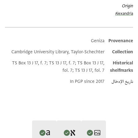
Origin
Alexandria
Geniza
Provenance
Additional metadata
Cambridge University Library, Taylor-Schechter
Collection
TS Box 13 J 17, f. 7; TS 13 J 17, f. 7; TS Box 13 J 17,
Historical
fol. 7; TS 13 J 17, fol. 7
shelfmarks
تاريخ الإدخال
In PGP since 2017