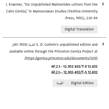
الاقتباس المرجعي
J. Kraemer, "Six Unpublished Maimonides Letters from the
Cairo Geniza," in
Maimonidean Studies
(Yeshiva University
Press, 1992), 2:61-94.
Relation to document
Digital Translation
الاقتباس المرجعي
S. D. Goitein's unpublished edition and الطبعة (1950–85),
available online through the Princeton Geniza Project at
.
https://geniza.princeton.edu/documents/3205/
Location in source
6F.2.1-- 12.302-832/T-S 12.832
6F.2.1-- 12.302-832/T-S 12.832
Relation to document
Digital Edition
الطبعة