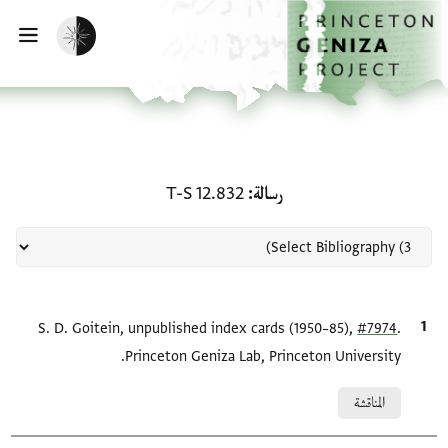
لصفحة الرئيسية
خطي إلى المحتوى الرئيسي
تفعيل الوضع المظلم
فتح 
منحة في رسالة: T-S 12.832
رسالة
T-S 12.832
.
#7974
الاقتباس المرجعي
S. D. Goitein, unpublished index cards (1950–85),
Princeton Geniza Lab, Princeton University.
Relation to document
المناقشة