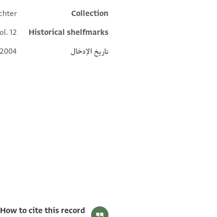
chter
Collection
ol. 12
Historical shelfmarks
تاريخ الإدخال
 2004
S. D. Goitein's unpublished edition (1950–85).
Editor: Goitein, S. D.
T-S 10J8.12 1r
T-S 10J8.12 1v
بيان أذونات الصورة
. . . . . ] . . . . . דה
How to cite this record: