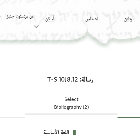
عن برنستون جنيزا
وثائق
اشخاص
أَماكِن
ك
رسالة: T-S 10J8.12
رسالة
T-S 10J8.12
Select
Bibliography (2)
اللغة الأساسية