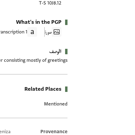
T-S 10J8.12
What's in the PGP
صورة
1 Transcription
الوصف
r consisting mostly of greetings.
Related Places
Mentioned
eniza
Provenance
Additional metadata