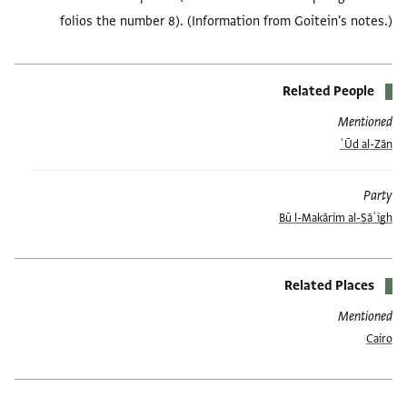
folios the number 8). (Information from Goitein's notes.)
Related People
Mentioned
ʿŪd al-Zān
Party
Bū l-Makārim al-Ṣāʾigh
Related Places
Mentioned
Cairo
العلامات