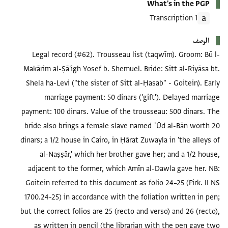
What's in the PGP
1 Transcription
الوصف
Legal record (#62). Trousseau list (taqwīm). Groom: Bū l-
Makārim al-Ṣā'igh Yosef b. Shemuel. Bride: Sitt al-Riyāsa bt.
Shela ha-Levi ("the sister of Sitt al-Ḥasab" - Goitein). Early
marriage payment: 50 dinars ('gift'). Delayed marriage
payment: 100 dinars. Value of the trousseau: 500 dinars. The
bride also brings a female slave named ʿŪd al-Bān worth 20
dinars; a 1/2 house in Cairo, in Ḥārat Zuwayla in 'the alleys of
al-Naṣṣār,' which her brother gave her; and a 1/2 house,
adjacent to the former, which Amīn al-Dawla gave her. NB:
Goitein referred to this document as folio 24–25 (Firk. II NS
1700.24-25) in accordance with the foliation written in pen;
but the correct folios are 25 (recto and verso) and 26 (recto),
as written in pencil (the librarian with the pen gave two