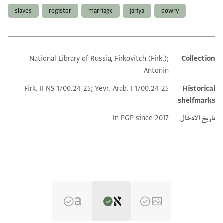
slaves
register
marriage
jariya
dowry
National Library of Russia, Firkovitch (Firk.);
Collection
Additional metadata
Antonin
Firk. II NS 1700.24-25; Yevr.-Arab. I 1700.24-25
Historical
shelfmarks
تاريخ الإدخال
In PGP since 2017