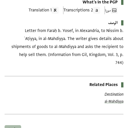
What's in the PGP
صورة
2 Transcriptions
1 Translation
الوصف
Letter from Faraḥ b. Yosef, in Alexandria, to Nissim b.
ʿAṭiyya, in al-Mahdiyya. The writer gives details about
shipments of goods to al-Mahdiyya and asks the recipient to
help sell them. (Information from Gil, Kingdom, Vol. 3, p.
744)
Related Places
Destination
al-Mahdiyya
العلامات