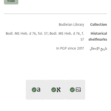
trade
Bodleian Library
Collection
Additional metadata
Bodl. MS Heb. d 76, fol. 57; Bodl. MS Heb. d 76, f.
Historical
57
shelfmarks
تاريخ الإدخال
In PGP since 2017
Editor: Gil, Moshe
Translator: Gil, Moshe (in Hebrew)