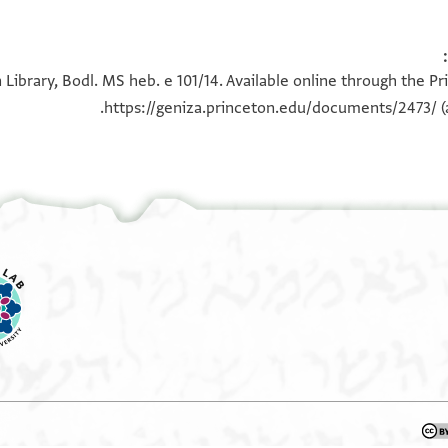
ן לשטרות בפסטאט מצרים
100%
100%
ו חצר אלשיך אבי אלטאהר
 Library, Bodl. MS heb. e 101/14. Available online through the P
מכם אן אלרייס אבי אלבהא
https://geniza.princeton.edu/documents/2473/
(
ימי תגנא
 יוצלני אלכשב
אלמדכור
ר אלכשב אלדי
ל בל מדעי
פי מצאלחה
דנא עליה
ודין קיומיהון