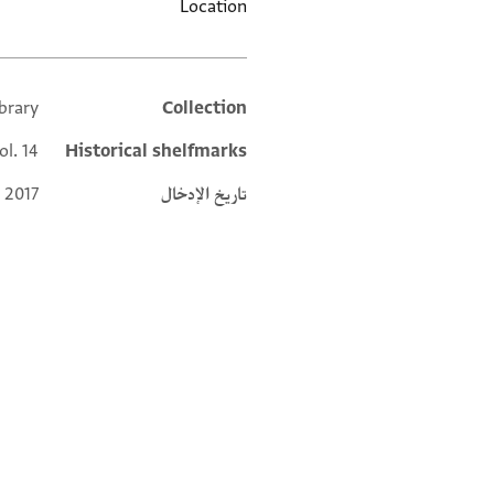
Location
brary
Collection
Additional metadata
ol. 14
Historical shelfmarks
تاريخ الإدخال
 2017