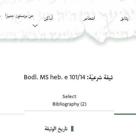
عن برنستون جنيزا
وثائق
اشخاص
أَماكِن
ك
ثيقة شرعيّة: Bodl. MS heb. e 101/14
ثيقة شرعيّة
Bodl. MS heb. e 101/14
Select
Bibliography (2)
تاريخ الوثيقة