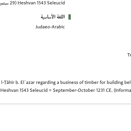
Ḥeshvan 1543 Seleucid
(29 سبتمبر 1231–27 أكتوبر 1231 CE)
اللغة الأساسية
Judaeo-Arabic
 l-Ṭāhir b. Elʿazar regarding a business of timber for building b
 Heshvan 1543 Seleucid = September-October 1231 CE. (Informat