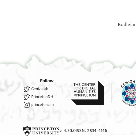
°
°
Bodleian
Follow
GenizaLab
PrincetonDH
princetoncdh
v. 4.30.0
ISSN: 2834-4146