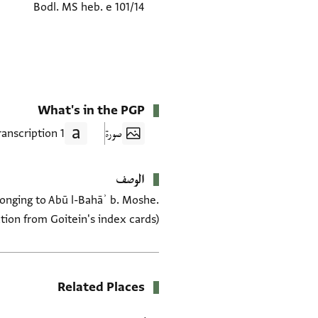
Bodl. MS heb. e 101/14
What's in the PGP
صورة
1 Transcription
الوصف
elonging to Abū l-Bahāʾ b. Moshe.
ion from Goitein's index cards)
Related Places