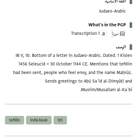
اللغة الأساسية
Judaeo-Arabic
What's in the PGP
صورة
1 Transcription
الوصف
IB V, 10. Bottom of a letter in Judaeo-Arabic. Dated: 1 Kislev
1456 Seleucid = 30 October 1144 CE. Mentions that tefillin
had been sent, people who feel envy, and the name Maḥrūz.
Sends greetings to Abū Saʿīd al-Dimyāṭī and
Muslim/Musallam al-Kaʿbī.
العلامات
tefillin
india book
ib5