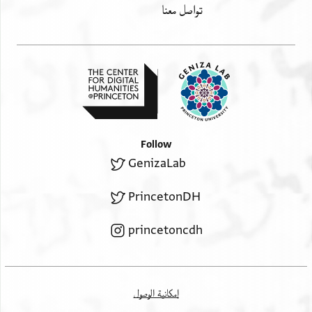
تواصل معنا
יכצו אהלהם אפצל אלסאם אלגזיל ושל[ום הדרתו יגדל
אול כסליו סנה אתנו
Follow
GenizaLab
PrincetonDH
princetoncdh
إمكانية الوصول