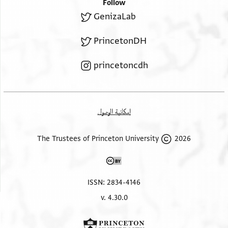
Follow
GenizaLab
PrincetonDH
princetoncdh
إمكانية الوصول
2026 The Trustees of Princeton University
ISSN: 2834-4146
v. 4.30.0