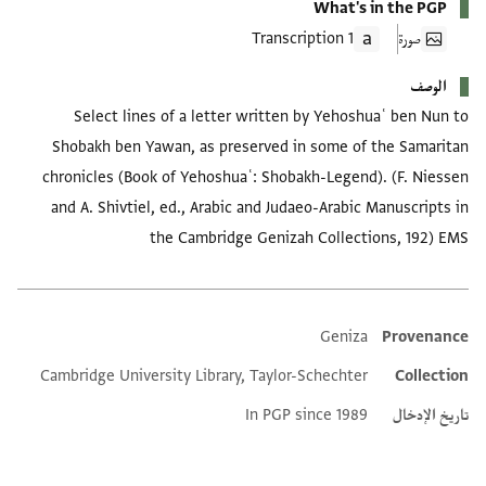
What's in the PGP
صورة
1 Transcription
الوصف
Select lines of a letter written by Yehoshuaʿ ben Nun to
Shobakh ben Yawan, as preserved in some of the Samaritan
chronicles (Book of Yehoshuaʿ: Shobakh-Legend). (F. Niessen
and A. Shivtiel, ed., Arabic and Judaeo-Arabic Manuscripts in
the Cambridge Genizah Collections, 192) EMS
Geniza
Provenance
Additional metadata
Cambridge University Library, Taylor-Schechter
Collection
تاريخ الإدخال
In PGP since 1989