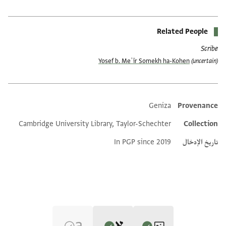
Related People
Scribe
Yosef b. Meʾīr Somekh ha-Kohen
(uncertain)
Geniza
Provenance
Additional metadata
Cambridge University Library, Taylor-Schechter
Collection
تاريخ الإدخال
In PGP since 2019