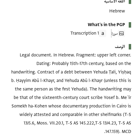
اللغة الأساسية
Hebrew
What's in the PGP
صورة
1 Transcription
الوصف
Legal document. In Hebrew. Fragment: upper left corner.
Dating: Probably 15th–17th century, based on the
handwriting. Contract of a debt between Yehuda Ṭali, Yiṣḥaq
b. Ḥayyim Abū l-Khayr, and Yehuda Abū l-Khayr (unless this is
the same person as the first Yehuda). The handwriting may
be that of the sixteenth-century court scribe Yosef b. Meʾīr
Somekh ha-Kohen whose documentary production in Cairo is
widely attested and comparable in other shelfmarks (T-S
13J5.6, Moss. VII.20.1, T-S AS 145.222,T-S 13J4.23, T-S AS
147.159). MCD.