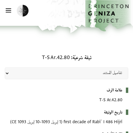
لصفحة الرئيسية
خطي إلى المحتوى الرئيسي
تفعيل الوضع المظلم
فتح 
ثيقة شرعيّة: T-S Ar.42.80
ثيقة شرعيّة
T-S Ar.42.80
بيانات التعريف
علامة الرف
T-S Ar.42.80
تاريخ الوثيقة
first decade of Rabīʿ I 486 Hijrī
(1 إبريل 1093–10 إبريل 1093 CE)