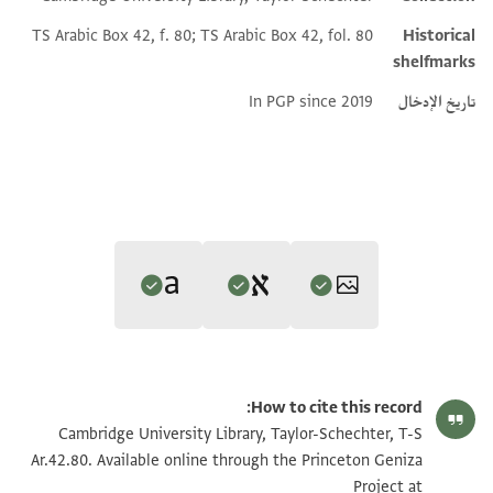
TS Arabic Box 42, f. 80; TS Arabic Box 42, fol. 80
Historical
shelfmarks
تاريخ الإدخال
In PGP since 2019
Editors: Bensalim, Amel; Luescher, Stephanie; Pfeiffer, Athina;
Translator: Rustow, Marina (in English)
Rustow, Marina; Waldschuetz, Lucia
T-S Ar.42.80 1r
تكبير و تدوير
Amel Bensalim, Stephanie Luescher, Athina Pfeiffer, Marina
How to cite this record:
Marina Rustow's digital translation.
Rustow and Lucia Waldschuetz's digital edition.
T-S Ar.42.80 1v
تكبير و تدوير
Cambridge University Library, Taylor-Schechter, T-S
Recto
Recto
Ar.42.80. Available online through the Princeton Geniza
[In the name of God, the merciful, the compassionate.]
Project at
[بسم الله الرحمن الرحيم ا]لـشـــــكر لله دائــــــــــماً