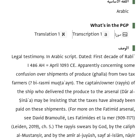
اللغة الأساسية
Arabic
What's in the PGP
صورة
1 Transcription
1 Translation
الوصف
Legal testimony. In Arabic script. Dated: First decade of Rabīʿ
I 486 AH = April 1093 CE. Apparently concerning some
confusion over shipments of produce (ghalla) from two tax
farmers (? bi-rasmi muqṭaʿayn). The captain/owner (rayyis) of
the ship who delivered the produce to the arsenal (Dār al-
Ṣināʿa) may be insisting that the taxes have already been
paid on these shipments. (For more on the Fatimid arsenal,
see David Bramoullé, Les Fatimides et la mer (909-1171)
(Leiden, 2019), ch. 5.) The rayyis swears by God, by the caliph
al-Mustanṣir, and by the amīr al-juyūsh, sayf al-islām, nāṣir