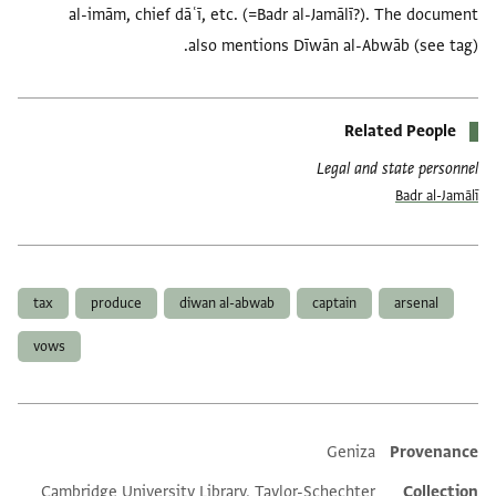
al-imām, chief dāʿī, etc. (=Badr al-Jamālī?). The document
also mentions Dīwān al-Abwāb (see tag).
Related People
Legal and state personnel
Badr al-Jamālī
العلامات
tax
produce
diwan al-abwab
captain
arsenal
vows
Geniza
Provenance
Additional metadata
Cambridge University Library, Taylor-Schechter
Collection