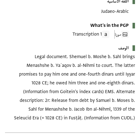
اللغة الأساسية
Judaeo-Arabic
What's in the PGP
صورة
1 Transcription
الوصف
Legal document. Shemuel b. Moshe b. Sahl brings
Menashshe b. Yaʿaqov b. al-Nihmi to court. The latter
promises to pay him one and one-fourth dinars until Iyyar
1028 CE; he owed him three and one-eighth dinars.
(Information from Goitein's index cards) EMS. Alternate
description: 2r: Release from debt by Samuel b. Moses b.
Sahl for Menashshe b. Jacob Ibn al-Nihmī, 1339 of the
Seleucid Era (= 1028 CE) in Fusṭāṭ. (Information from CUDL.)