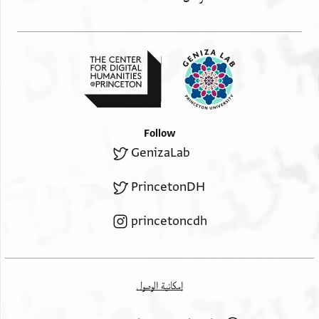
Follow
GenizaLab
PrincetonDH
princetoncdh
إمكانية الوصول