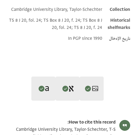
Cambridge University Library, Taylor-Schechter
Collection
Additional metadata
TS 8 J 20, fol. 24; TS Box 8 J 20, f. 24; TS Box 8 J
Historical
20, fol. 24; TS 8 J 20, f. 24
shelfmarks
تاريخ الإدخال
In PGP since 1990
Editor: Goitein, S. D.
Translator: Cohen, Mark R. (in English)
T-S 8J20.24 1r
تكبير و تدوير
S. D. Goitein's unpublished edition (1950–85).
How to cite this record:
Mark R. Cohen,
The Voice of the Poor in the Middle Ages
recto, main text
T-S 8J20.24 1v
تكبير و تدوير
Cambridge University Library, Taylor-Schechter, T-S
(Princeton University Press, 2005).