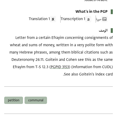
What's in the PGP
صورة
1 Transcription
1 Translation
الوصف
Letter from a certain Efrayim concerning consignments of
wheat and sums of money, written in a very polite form with
many Hebrew phrases, among them biblical citations such as
Deuteronomy 26:11. Goitein and Cohen see this as the same
Efrayim from T-S 12.3 (
PGPID 3153
) (Information from CUDL)
See also Goitein's index card.
العلامات
petition
communal