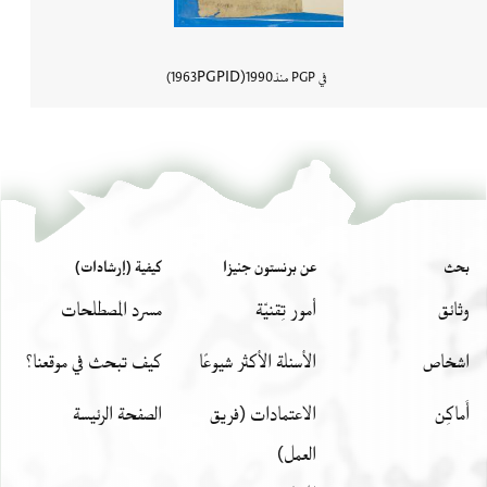
PGPID
في PGP منذ
1990
1963
عرض تفاصي
بحث
عن برنستون جنيزا
كيفية (إرشادات)
وثائق
أمور تِقنيّة
مسرد المصطلحات
اشخاص
الأسئلة الأكثر شيوعًا
كيف تبحث في موقعنا؟
أَماكِن
الاعتمادات (فريق
الصفحة الرئيسة
العمل)