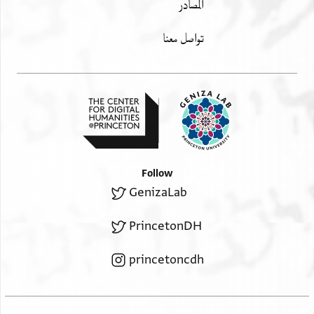
المصادر
تواصل معنا
Follow
GenizaLab
PrincetonDH
princetoncdh