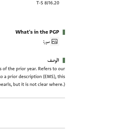
T-S 8J16.20
What's in the PGP
صورة
الوصف
of the prior year. Refers to our
 a prior description (EMS), this
arls, but it is not clear where.)
العلامات