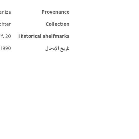
eniza
Provenance
Additional metadata
chter
Collection
 f. 20
Historical shelfmarks
تاريخ الإدخال
 1990