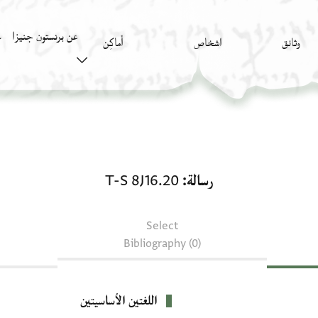
عن برنستون جنيزا
وثائق
اشخاص
أَماكِن
ك
رسالة: T-S 8J16.20
رسالة
T-S 8J16.20
Select
Bibliography (0)
اللغتين الأساسيتين